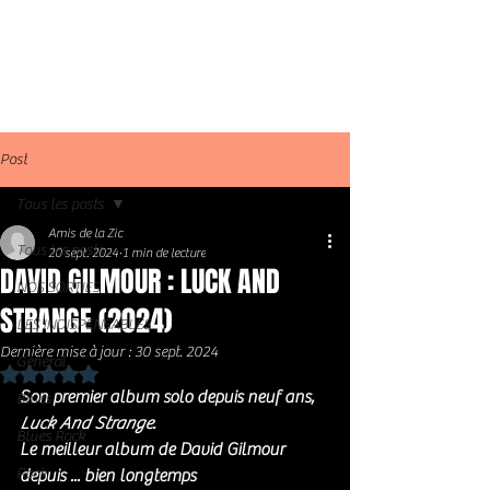
Post
Tous les posts
Amis de la Zic
Tous les posts
20 sept. 2024
1 min de lecture
DAVID GILMOUR : LUCK AND
NOS SORTIES
STRANGE (2024)
LES INDISPENSABLES
Dernière mise à jour :
30 sept. 2024
Général
Noté NaN étoiles sur 5.
Son premier album solo depuis neuf ans, 
Blues
Luck And Strange.
Blues Rock
Le meilleur album de David Gilmour 
Rock
depuis ... bien longtemps 