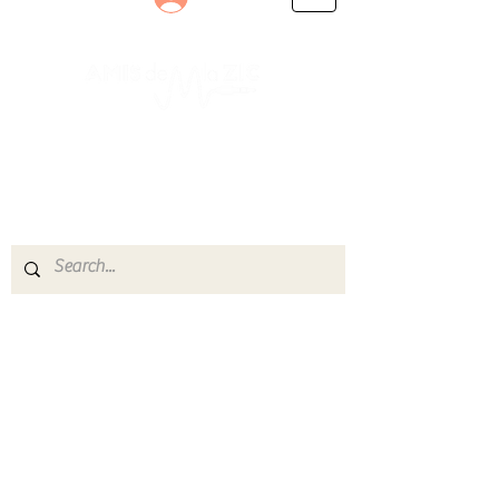
Le rendez-vous des passionnés
de Blues, de Rock et de Soul
Partageons ensemble notre amour de la musique
live.
Découvrez des artistes, vibrez aux concerts et
rejoignez une communauté de passionnés !