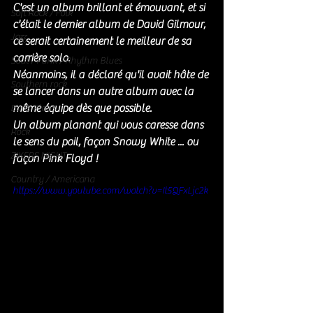
C'est un album brillant et émouvant, et si 
Soft Rock / Folk
c'était le dernier album de David Gilmour, 
Jazz
ce serait certainement le meilleur de sa 
carrière solo. 
Soul / Funk / Rhythm Blues
Néanmoins, il a déclaré qu'il avait hâte de 
Southern rock
se lancer dans un autre album avec la 
même équipe dès que possible.
Bons Plans
Un album planant qui vous caresse dans 
Rock
le sens du poil, façon Snowy White ... ou 
ZIKERS NIGHT
façon Pink Floyd ! 
Country / Americana
https://www.youtube.com/watch?v=It5QFxLjc2k