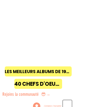
LES MEILLEURS ALBUMS DE 1968 à 2018
40 CHEFS D'OEUVRE
Rejoins la communauté 😎→
Connexion / Inscription