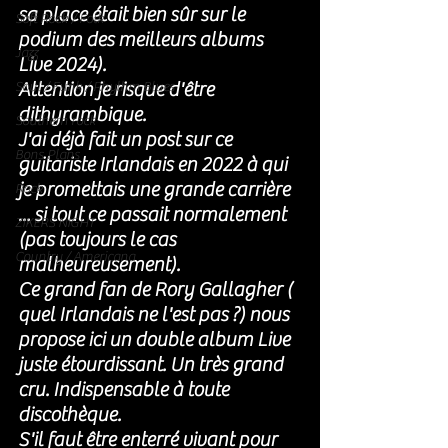
sa place était bien sûr sur le 
Soft Rock / Folk
podium des meilleurs albums 
Jazz
Live 2024). 
Attention je risque d'être 
Soul / Funk / Rhythm Blues
dithyrambique. 
Southern rock
J'ai déjà fait un post sur ce 
Bons Plans
guitariste Irlandais en 2022 à qui 
je promettais une grande carrière 
Rock
... si tout ce passait normalement 
ZIKERS NIGHT
(pas toujours le cas 
Country / Americana
malheureusement). 
Ce grand fan de Rory Gallagher ( 
quel Irlandais ne l'est pas ?) nous 
propose ici un double album Live 
juste étourdissant. Un très grand 
cru. Indispensable à toute 
discothèque. 
S'il faut être enterré vivant pour 