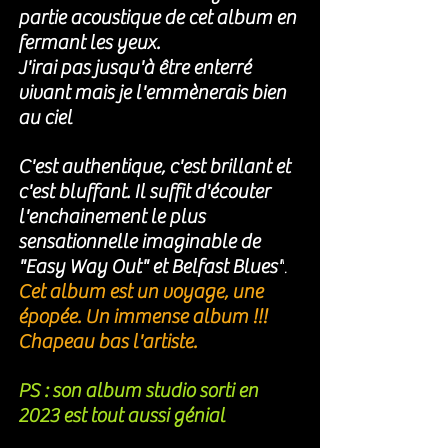
partie acoustique de cet album en 
fermant les yeux.
J'irai pas jusqu'à être enterré 
vivant mais je l'emmènerais bien 
au ciel 
C'est authentique, c'est brillant et 
c'est bluffant. Il suffit d'écouter 
l'enchainement le plus 
sensationnelle imaginable de 
"Easy Way Out" et Belfast Blues"
. 
Cet album est un voyage, une 
épopée. Un immense album !!!
Chapeau bas l'artiste. 
PS : son album studio sorti en 
2023 est tout aussi génial 