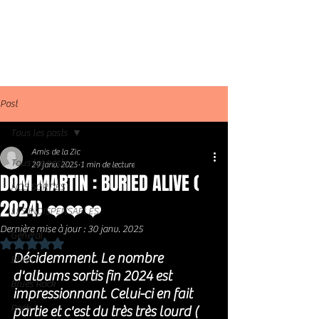
Post
Tous les posts
Amis de la Zic
Tous les posts
29 janv. 2025
1 min de lecture
DOM MARTIN : BURIED ALIVE (
NOS SORTIES
2024) ❤️❤️❤️
LES INDISPENSABLES
Dernière mise à jour :
30 janv. 2025
Général
Noté NaN étoiles sur 5.
Décidemment. Le nombre 
Blues
d'albums sortis fin 2024 est 
Blues Rock
impressionnant. Celui-ci en fait 
Rock
partie et c'est du très très lourd ( 