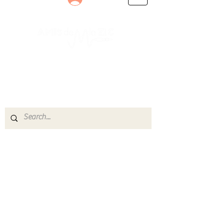
Le rendez-vous des passionnés
de Blues, de Rock et de Soul
Partageons ensemble notre amour de la musique
live.
Découvrez des artistes, vibrez aux concerts et
rejoignez une communauté de passionnés !