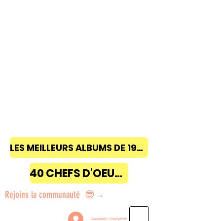
LES MEILLEURS ALBUMS DE 1968 à 2018
40 CHEFS D'OEUVRE
Rejoins la communauté 😎→
Connexion / Inscription