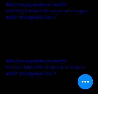
https://www.youtube.com/watch?
v=k7KfOycPpXY&list=PLBVquwLWFpCXVzyo3-
nb3OT-WPevSzeHp&index=5
https://www.youtube.com/watch?
v=IS1YjEcOjdk&list=PLBVquwLWFpCXVzyo3-
nb3OT-WPevSzeHp&index=7
https://www.youtube.com/watch?
v=adzYe4hJkG8