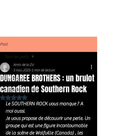
Post
Tous les posts
Amis de la Zic
Tous les posts
5 nov. 2025
1 min de lecture
DUNGAREE BROTHERS : un brulot
NOS SORTIES
canadien de Southern Rock
LES INDISPENSABLES
Noté NaN étoiles sur 5.
Général
Le SOUTHERN ROCK vous manque ? A 
Blues
moi aussi. 
Je vous propose de découvrir une perle. Un 
Blues Rock
groupe qui est une figure incontournable 
Rock
de la scène de Wolfville (Canada) , les 