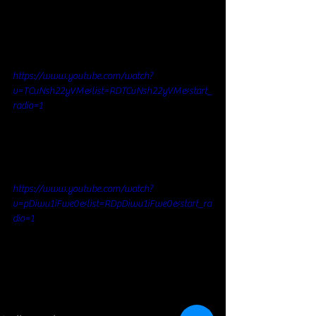
https://www.youtube.com/watch?
v=TCuNsh22yVM&list=RDTCuNsh22yVM&start_
radio=1
https://www.youtube.com/watch?
v=pDiwu1iFwe0&list=RDpDiwu1iFwe0&start_ra
dio=1