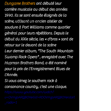
Dungaree Brothers 
ont débuté leur 
Soft Rock / Folk
carrière musicale au début des années 
Jazz
1990. Ils se sont ensuite éloignés de la 
scène, utilisant un ancien atelier de 
Soul / Funk / Rhythm Blues
soudure à Port Williams comme quartier 
Southern rock
général pour leurs répétitions. Depuis le 
Bons Plans
début du XXIe siècle, les « d'bros » sont de 
retour sur le devant de la scène
Rock
Leur dernier album, *The South Mountain 
ZIKERS NIGHT
Swamp Rock Opera* , enregistré avec The 
Hupman Brothers Band, a été nominé 
Country / Americana
pour le prix de l'Enregistrement Blues de 
l'Année.  
Si vous aimez le southern rock à 
consonance country, c'est une claque. 
https://www.youtube.com/watch?
v=OVmzoARQBOY&list=RDOVmzoARQBOY&start
_radio=1