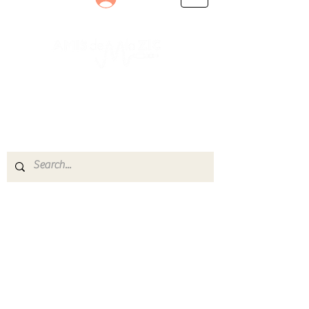
Le rendez-vous des passionnés
de Blues, de Rock et de Soul
Partageons ensemble notre amour de la musique
live.
Découvrez des artistes, vibrez aux concerts et
rejoignez une communauté de passionnés !