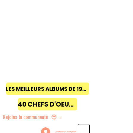
LES MEILLEURS ALBUMS DE 1968 à 2018
40 CHEFS D'OEUVRE
Rejoins la communauté 😎→
Connexion / Inscription