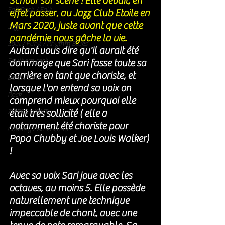
Schoor sur scène ! Elle devait, en 
Soft Rock / Folk
effet passer, au Jazz Club Etoile en 
Mars 2020, juste avant que cette 
Jazz
pandémie nous gâche la vie. 
Soul / Funk / Rhythm Blues
Autant vous dire qu'il aurait été 
Southern rock
dommage que Sari fasse toute sa 
carrière en tant que choriste, et 
Bons Plans
lorsque l'on entend sa voix on 
Rock
comprend mieux pourquoi elle 
était très sollicité ( elle a 
ZIKERS NIGHT
notamment été choriste pour 
Country / Americana
Popa Chubby et Joe Louis Walker) 
! 
Avec sa voix Sari joue avec les 
octaves, au moins 5. Elle possède 
naturellement une technique 
impeccable de chant, avec une 