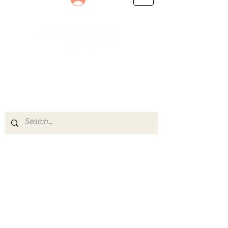
Le rendez-vous des passionnés
de Blues, de Rock et de Soul
Partageons ensemble notre amour de la musique
live.
Découvrez des artistes, vibrez aux concerts et
rejoignez une communauté de passionnés !