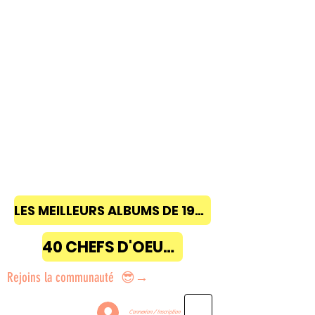
LES MEILLEURS ALBUMS DE 1968 à 2018
40 CHEFS D'OEUVRE
Rejoins la communauté 😎→
Connexion / Inscription