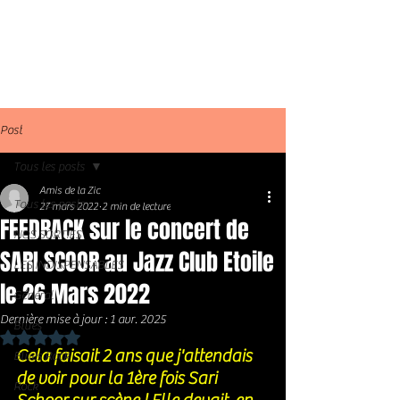
Post
Tous les posts
Amis de la Zic
Tous les posts
27 mars 2022
2 min de lecture
FEEDBACK sur le concert de
NOS SORTIES
SARI SCOOR au Jazz Club Etoile
LES INDISPENSABLES
le 26 Mars 2022
Général
Dernière mise à jour :
1 avr. 2025
Blues
Noté NaN étoiles sur 5.
Cela faisait 2 ans que j'attendais 
Blues Rock
de voir pour la 1ère fois Sari 
Rock