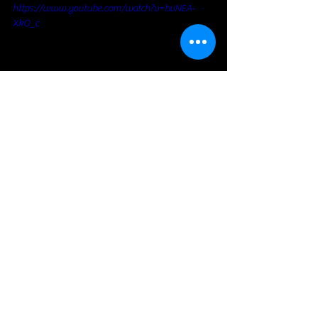
https://www.youtube.com/watch?v=bvNEA-
XkO_c
https://www.youtube.com/watch?v=2hpjJDjrjTg
https://www.youtube.com/watch?
v=FMVqw2gGgJE