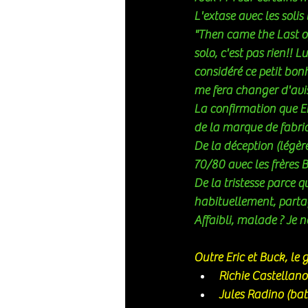
L'extase avec les soli
"Then came the Last of
solo, c'est pas rien!! L
considéré ce petit bonh
me fera changer d'avis
La confirmation que Er
de la marque de fabri
De la déception (légèr
70/80 avec les frères 
De la tristesse parce q
habituellement, partag
Affaibli, malade ? Je ne
Outre Eric et Buck, le 
Richie Castellano 
Jules Radino (batt