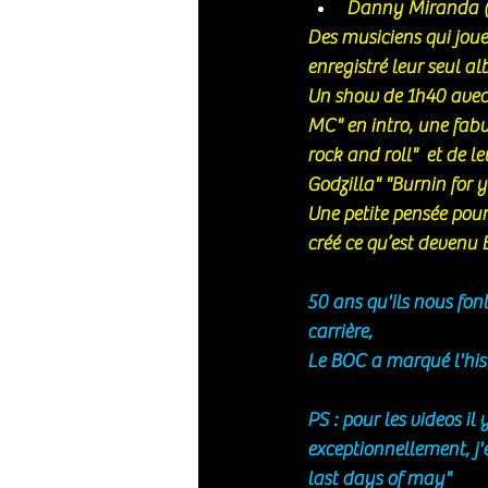
Danny Miranda (
Des musiciens qui jou
enregistré leur seul a
Un show de 1h40 avec
MC" en intro, une fabu
rock and roll"  et de l
Godzilla" "Burnin for y
Une petite pensée pour
créé ce qu’est devenu 
50 ans qu'ils nous fon
carrière, 
Le BOC a marqué l'hist
PS : pour les videos i
exceptionnellement, j'
last days of may"