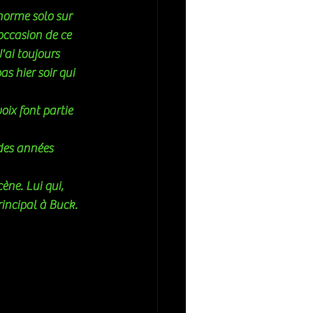
norme solo sur 
occasion de ce 
'ai toujours 
s hier soir qui 
ix font partie 
des années 
ène. Lui qui, 
incipal à Buck. 