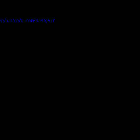
com/watch?v=hWE9IeDqBJY