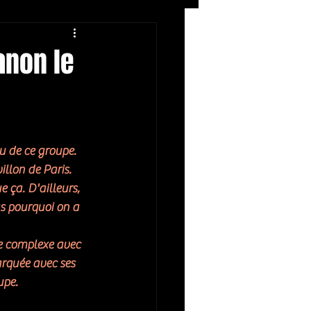
Rock
ZIKERS NIGHT
anon le
u de ce groupe. 
llon de Paris. 
 ça. D'ailleurs, 
 pourquoi on a 
ue complexe avec 
arquée avec ses 
upe. 