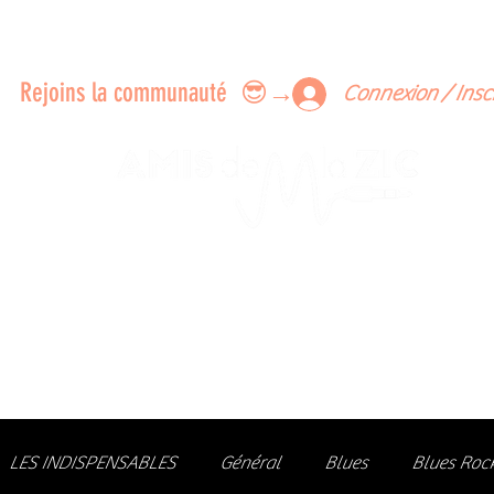
ERTS A FAIRE ENSEMBLE
FEEDBACK SUR LES CONCERTS
LES MEMBRES
Rejoins la communauté 😎→
Connexion / Insc
Le rendez-vous des passionné
de Blues, de Rock et de Soul
Partageons ensemble notre amour de la musique liv
z des artistes, vibrez aux concerts et rejoignez une communa
LES INDISPENSABLES
Général
Blues
Blues Roc