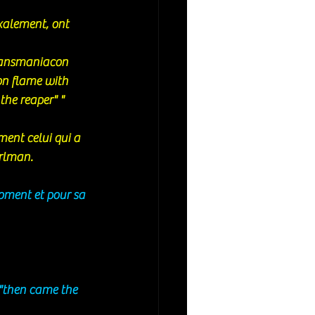
xalement, ont 
ransmaniacon 
on flame with 
the reaper" " 
ent celui qui a 
rlman. 
moment et pour sa 
 "then came the 