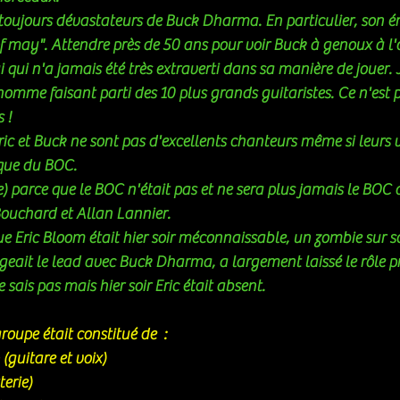
s toujours dévastateurs de Buck Dharma. En particulier, son é
 may". Attendre près de 50 ans pour voir Buck à genoux à l'
ui qui n'a jamais été très extraverti dans sa manière de jouer. J
omme faisant parti des 10 plus grands guitaristes. Ce n'est pa
 !
ic et Buck ne sont pas d'excellents chanteurs même si leurs vo
que du BOC. 
e) parce que le BOC n'était pas et ne sera plus jamais le BOC 
Bouchard et Allan Lannier. 
ue Eric Bloom était hier soir méconnaissable, un zombie sur sc
eait le lead avec Buck Dharma, a largement laissé le rôle pr
 sais pas mais hier soir Eric était absent.
groupe était constitué de  :
(guitare et voix)
erie)