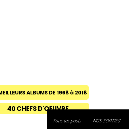
ACCUEIL
A PROPOS
BLOG
CONC
MEILLEURS ALBUMS DE 1968 à 2018
40 CHEFS D'OEUVRE
Découvre
Tous les posts
NOS SORTIES