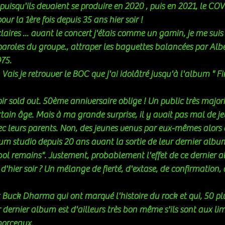
 puisqu'ils devaient se produire en 2020 , puis en 2021, le COV
pour la 1ère fois depuis 35 ans hier soir !
laires ... avant le concert j'étais comme un gamin, je me suis
 paroles du groupe., attraper les baguettes balancées par Al
75. 
 Vais je retrouver le BOC que j'ai idolâtré jusqu'à l'album " 
oir sold out. 50ème anniversaire oblige ! Un public très major
rtain âge. Mais à ma grande surprise, il y avait pas mal de je
 leurs parents. Non, des jeunes venus par eux-mêmes alors 
bum studio depuis 20 ans avant la sortie de leur dernier albu
ol remains". Justement, probablement l'effet de ce dernier a
d'hier soir ? Un mélange de fierté, d'extase, de confirmation, 
t Buck Dharma qui ont marqué l'histoire du rock et qui, 50 plu
r dernier album est d'ailleurs très bon même s'ils sont aux li
morceaux. 