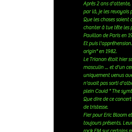
Après 2 ans d'attente,
par là, je les revoyais 
Que les choses soient c
chanter à tue tête les
Pavillon de Paris en 19
Et puis l'appréhension.
origin" en 1982. 
Le Trianon était hier s
masculin ... et d'un ce
uniquement venus avec
n'avait pas sorti d'al
plein Covid " The symb
Que dire de ce concert 
de tristesse. 
Fier pour Eric Bloom e
toujours présents. Leu
rock FM sur certains 