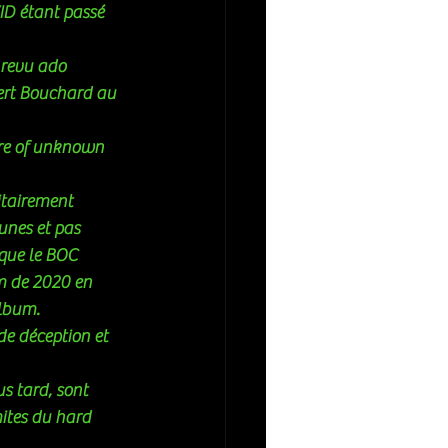
ID étant passé 
 revu ado 
bert Bouchard au 
Fire of unknown 
itairement 
unes et pas 
que le BOC 
m de 2020 en 
lbum. 
de déception et 
s tard, sont 
mites du hard 