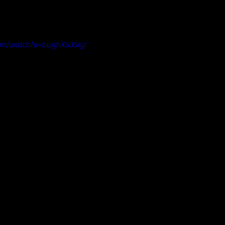
om/watch?v=bwzhXu35rgI