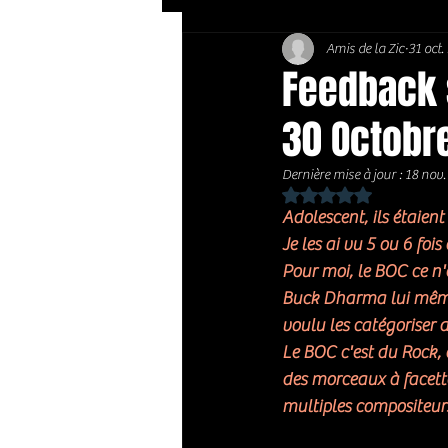
Amis de la Zic
31 oct.
Soft Rock / Folk
Jazz
Feedback s
30 Octobr
Country / Americana
Dernière mise à jour :
18 nov.
Noté NaN étoiles sur 
Adolescent, ils étaien
Je les ai vu 5 ou 6 foi
Pour moi, le BOC ce n'é
Buck Dharma lui même
voulu les catégoriser d
Le BOC c'est du Rock, 
des morceaux à facette
multiples compositeurs