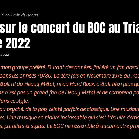
 2022
3 min de lecture
Soul / Funk / Rhythm Blues
Southern rock
Bons Plans
ur le concert du BOC au Tri
e 2022
 2022
5.
t mon groupe préféré. Durant des années, j'ai été un fan absol
s dans les années 70/80. La 1ère fois en Novembre 1975 au Pavi
tait ni du Heavy Métal, ni du Hard Rock, c'était bien plus que
 n'est pas un grand fan de Heavy Metal et ne comprend pas
ans ce style. 
du psyché, de la pop, teinté parfois de classique. Une musiq
s. Une musique en réalité inclassable qui s'est très vite dém
, paroliers et styles. Le BOC ne ressemble à aucun autre gro