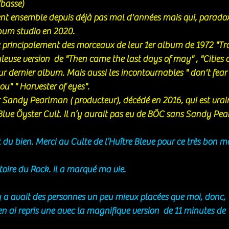
basse)
ent ensemble depuis déjà pas mal d'années mais qui, parado
lbum studio en 2020. 
 principalement des morceaux de leur 1er album de 1972 "T
leuse version  de "Then came the last days of may" , "Cities 
eur dernier album. Mais aussi les incontournables " don't fear 
ou" " Harvester of eyes".
 Sandy Pearlman ( producteur), décédé en 2016, qui est vraim
Blue Öyster Cult. Il n’y aurait pas eu de BÖC sans Sandy Pea
t du bien. Merci au Culte de l’Huître Bleue pour ce très bon 
oire du Rock. Il a marqué ma vie. 
l y a avait des personnes un peu mieux placées que moi, donc, 
en ai repris une avec la magnifique version  de 11 minutes de