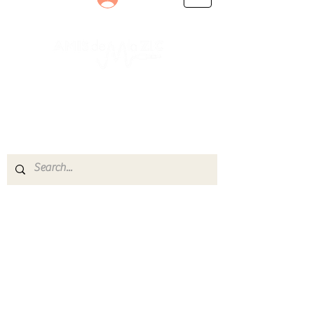
Le rendez-vous des passionnés
de Blues, de Rock et de Soul
Partageons ensemble notre amour de la musique
live.
Découvrez des artistes, vibrez aux concerts et
rejoignez une communauté de passionnés !