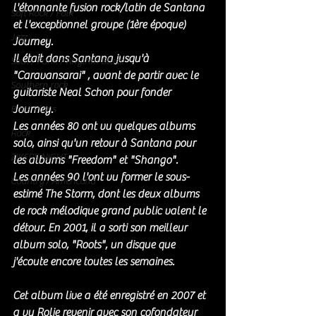
l'étonnante fusion rock/latin de Santana 
Soft Rock / Folk
et l'exceptionnel groupe (1ère époque) 
Jazz
Journey. 
Il était dans Santana jusqu'à 
Soul / Funk / Rhythm Blues
"Caravansarai" , avant de partir avec le 
Southern rock
guitariste Neal Schon pour fonder 
Journey. 
Bons Plans
Les années 80 ont vu quelques albums 
Rock
solo, ainsi qu'un retour à Santana pour 
ZIKERS NIGHT
les albums "Freedom" et "Shango". 
Les années 90 l'ont vu former le sous-
Country / Americana
estimé The Storm, dont les deux albums 
de rock mélodique grand public valent le 
détour. En 2001, il a sorti son meilleur 
album solo, "Roots", un disque que 
j'écoute encore toutes les semaines.
Cet album live a été enregistré en 2007 et 
a vu Rolie revenir avec son cofondateur 