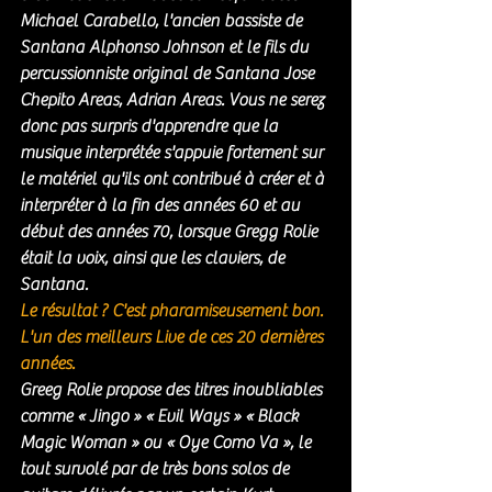
Michael Carabello, l'ancien bassiste de 
Santana Alphonso Johnson et le fils du 
percussionniste original de Santana Jose 
Chepito Areas, Adrian Areas. Vous ne serez 
donc pas surpris d'apprendre que la 
musique interprétée s'appuie fortement sur 
le matériel qu'ils ont contribué à créer et à 
interpréter à la fin des années 60 et au 
début des années 70, lorsque Gregg Rolie 
était la voix, ainsi que les claviers, de 
Santana.
Le résultat ? C'est pharamiseusement bon. 
L'un des meilleurs Live de ces 20 dernières 
années. 
Greeg Rolie propose des titres inoubliables 
comme « Jingo » « Evil Ways » « Black 
Magic Woman » ou « Oye Como Va », le 
tout survolé par de très bons solos de 