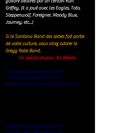
guitare délivrés par un certain Kurt 
Griffey, (il a joué avec les Eagles, Toto, 
Steppenwolf, Foreigner, Moody Blue, 
Journey, etc...)
Si le Santana Band des sixties fait partie 
de votre culture, vous allez adorer le 
Gregg Rolie Band. 
Un spectacle pour  île déserte.
https://www.youtube.com/watch?
v=ZBraRA3zGR4&list=PLt3G-dJ-
S6ns5K5Mb1wL0YrdwmCsByftx&index=5
https://www.youtube.com/watch?
v=5cCAH_69mJA&list=PLt3G-dJ-