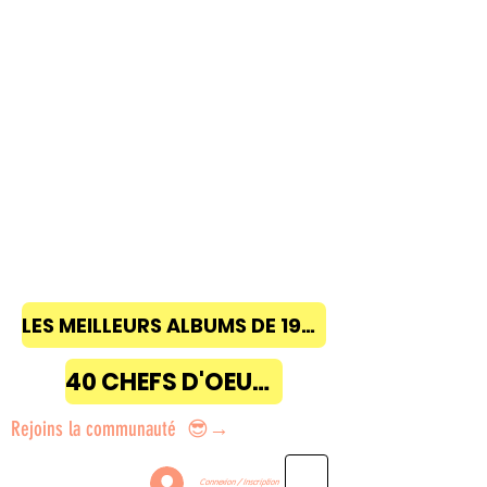
LES MEILLEURS ALBUMS DE 1968 à 2018
40 CHEFS D'OEUVRE
Rejoins la communauté 😎→
Connexion / Inscription