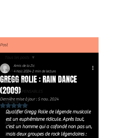
Post
Tous les posts
Amis de la Zic
Tous les posts
4 nov. 2024
2 min de lecture
GREGG ROLIE : RAIN DANCE
NOS SORTIES
(2009)
LES INDISPENSABLES
Dernière mise à jour :
5 nov. 2024
Général
Noté NaN étoiles sur 5.
Qualifier Gregg Rolie de légende musicale 
Blues
est un euphémisme ridicule. Après tout, 
Blues Rock
c'est un homme qui a cofondé non pas un, 
Rock
mais deux groupes de rock légendaires : 