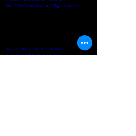
S6ns5K5Mb1wL0YrdwmCsByftx&index=6
https://www.youtube.com/watch?
v=rIPc82qxTvk&list=PLt3G-dJ-
S6ns5K5Mb1wL0YrdwmCsByftx&index=3
LIVE
SANTANA
Rock