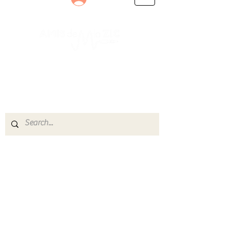
Le rendez-vous des passionnés
de Blues, de Rock et de Soul
Partageons ensemble notre amour de la musique
live.
Découvrez des artistes, vibrez aux concerts et
rejoignez une communauté de passionnés !