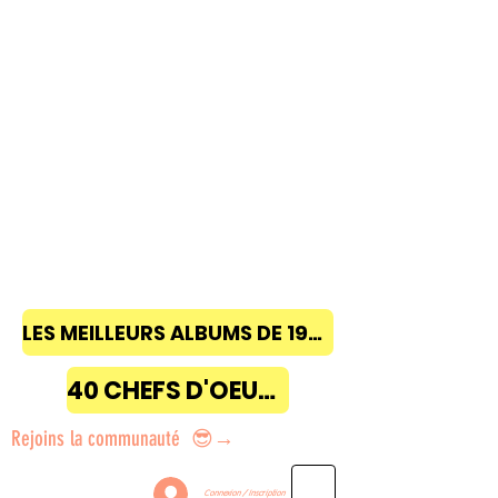
LES MEILLEURS ALBUMS DE 1968 à 2018
40 CHEFS D'OEUVRE
Rejoins la communauté 😎→
Connexion / Inscription