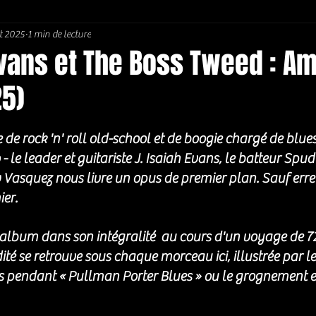
t 2025
1 min de lecture
Soul / Funk / Rhythm Blues
Southern rock
Bons Plans
Evans et The Boss Tweed : A
25)
5.
de rock 'n' roll old-school et de boogie chargé de blues 
io - le leader et guitariste J. Isaiah Evans, le batteur Spu
 Vasquez nous livre un opus de premier plan. Sauf erre
ier. 
 l'album dans son intégralité  au cours d'un voyage de 7
té se retrouve sous chaque morceau ici, illustrée par l
s pendant « Pullman Porter Blues » ou le grognement 