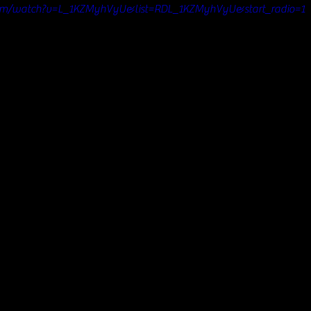
com/watch?v=L_1KZMyhVyU&list=RDL_1KZMyhVyU&start_radio=1