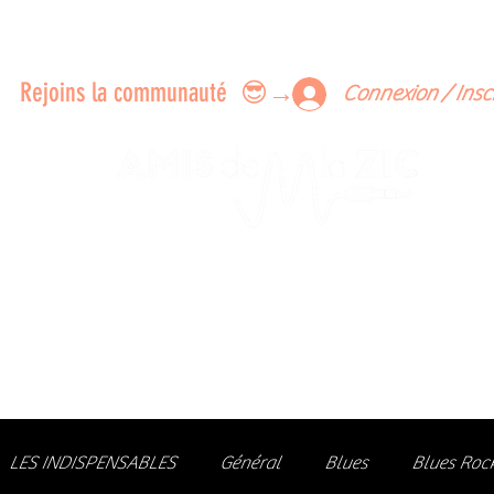
ERTS A FAIRE ENSEMBLE
FEEDBACK SUR LES CONCERTS
LES MEMBRES
Rejoins la communauté 😎→
Connexion / Insc
Le rendez-vous des passionné
de Blues, de Rock et de Soul
Partageons ensemble notre amour de la musique liv
z des artistes, vibrez aux concerts et rejoignez une communa
LES INDISPENSABLES
Général
Blues
Blues Roc