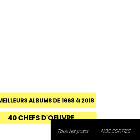
ACCUEIL
A PROPOS
BLOG
CONC
MEILLEURS ALBUMS DE 1968 à 2018
40 CHEFS D'OEUVRE
Découvre
Tous les posts
NOS SORTIES