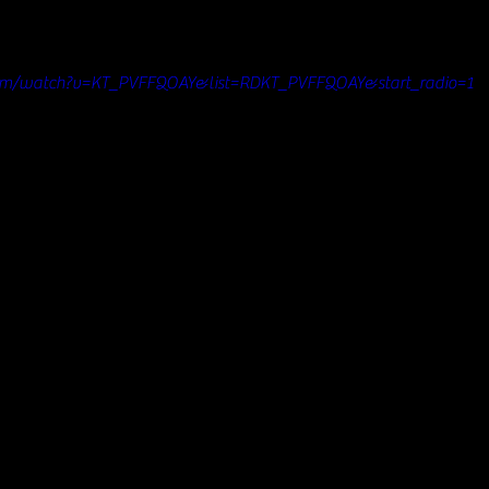
om/watch?v=KT_PVFFQOAY&list=RDKT_PVFFQOAY&start_radio=1