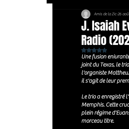
Amis de la Zic
26 aoû
Soft Rock / Folk
Jazz
J. Isaiah 
Radio (20
Country / Americana
Noté NaN étoiles sur 
Une fusion enivrante 
joint du Texas, le tr
l'organiste Matthew
il s'agit de leur prem
Le trio a enregistré
Memphis. Cette crudi
plein régime d'Evan
morceau titre.