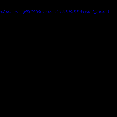
om/watch?v=qN5U9l7I5uk&list=RDqN5U9l7I5uk&start_radio=1