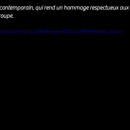
 contemporain, qui rend un hommage respectueux aux a
roupe.
om/watch?v=5YwcoTKtXRY&list=RD5YwcoTKtXRY&start_radio=1