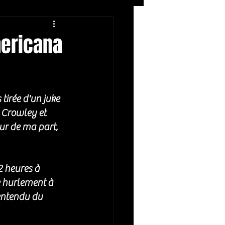
Rock
ZIKERS NIGHT
mericana
tirée d'un juke 
d Crowley et 
ur de ma part, 
2 heures à 
e hurlement à 
entendu du 