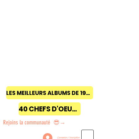
LES MEILLEURS ALBUMS DE 1968 à 2018
40 CHEFS D'OEUVRE
Rejoins la communauté 😎→
Connexion / Inscription