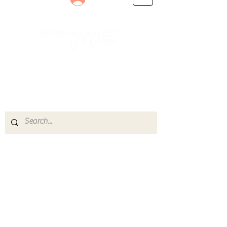
Le rendez-vous des passionnés
de Blues, de Rock et de Soul
Partageons ensemble notre amour de la musique
live.
Découvrez des artistes, vibrez aux concerts et
rejoignez une communauté de passionnés !