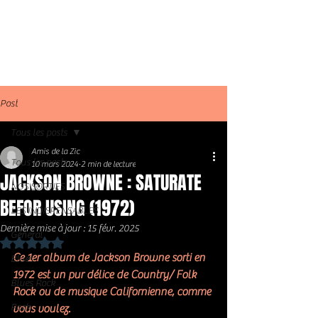
Post
Tous les posts
Amis de la Zic
Tous les posts
10 mars 2024
2 min de lecture
JACKSON BROWNE : SATURATE
NOS SORTIES
BEFOR USING (1972)
LES INDISPENSABLES
Dernière mise à jour :
15 févr. 2025
Général
Noté NaN étoiles sur 5.
Ce 1er album de Jackson Browne sorti en 
Blues
1972 est un pur délice de Country/ Folk  
Blues Rock
Rock ou de musique Californienne, comme 
Rock
vous voulez. 