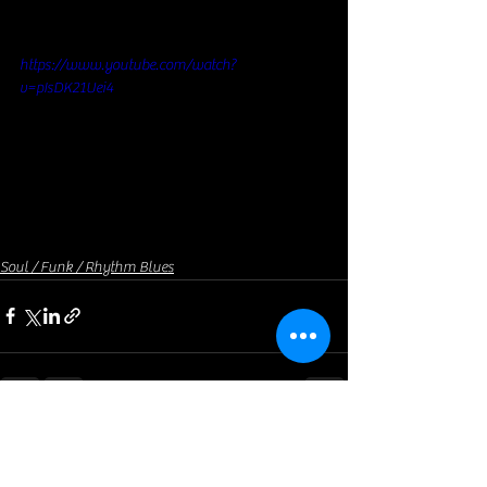
https://www.youtube.com/watch?
v=pIsDK21Uei4
Soul / Funk / Rhythm Blues
Voir tout
Posts récents