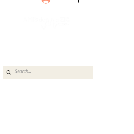
Le rendez-vous des passionnés
de Blues, de Rock et de Soul
Partageons ensemble notre amour de la musique
live.
Découvrez des artistes, vibrez aux concerts et
rejoignez une communauté de passionnés !