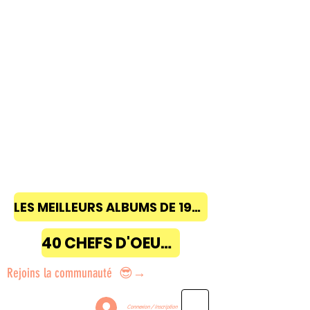
LES MEILLEURS ALBUMS DE 1968 à 2018
40 CHEFS D'OEUVRE
Rejoins la communauté 😎→
Connexion / Inscription