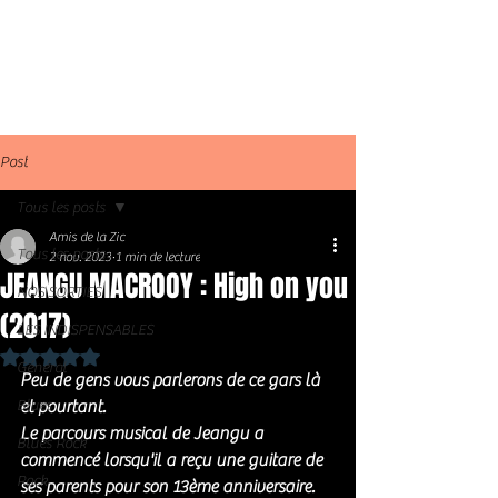
Post
Tous les posts
Amis de la Zic
Tous les posts
2 nov. 2023
1 min de lecture
JEANGU MACROOY : High on you
NOS SORTIES
(2017)
LES INDISPENSABLES
Noté NaN étoiles sur 5.
Général
Peu de gens vous parlerons de ce gars là 
Blues
et pourtant. 
Le parcours musical de Jeangu a 
Blues Rock
commencé lorsqu'il a reçu une guitare de 
Rock
ses parents pour son 13ème anniversaire. 