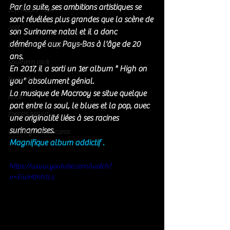
Par la suite, ses ambitions artistiques se 
Soft Rock / Folk
sont révélées plus grandes que la scène de 
Jazz
son Suriname natal et il a donc 
déménagé aux Pays-Bas à l'âge de 20 
Soul / Funk / Rhythm Blues
ans.
Southern rock
En 2017, il a sorti un 1er album " High on 
Bons Plans
you" absolument génial. 
La musique de Macrooy se situe quelque 
Rock
part entre la soul, le blues et la pop, avec 
ZIKERS NIGHT
une originalité liées à ses racines 
surinamaises. 
Country / Americana
Magnifique album addictif . 
https://www.youtube.com/watch?
v=EiuiH0nh1Ls