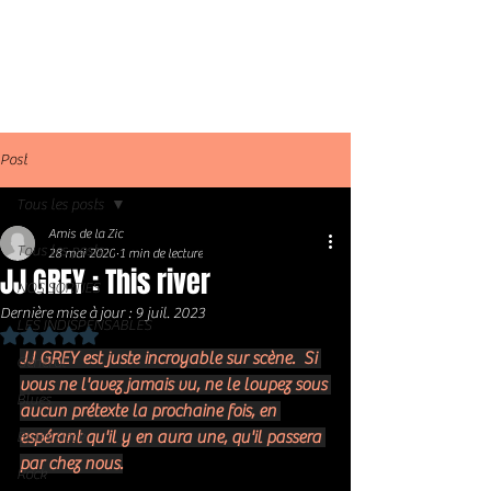
Post
Tous les posts
Amis de la Zic
Tous les posts
28 mai 2020
1 min de lecture
JJ GREY : This river
NOS SORTIES
Dernière mise à jour :
9 juil. 2023
LES INDISPENSABLES
Noté NaN étoiles sur 5.
JJ GREY est juste incroyable sur scène.  Si 
Général
vous ne l'avez jamais vu, ne le loupez sous 
Blues
aucun prétexte la prochaine fois, en 
espérant qu'il y en aura une, qu'il passera 
Blues Rock
par chez nous.
Rock