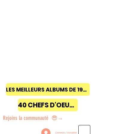
LES MEILLEURS ALBUMS DE 1968 à 2018
40 CHEFS D'OEUVRE
Rejoins la communauté 😎→
Connexion / Inscription