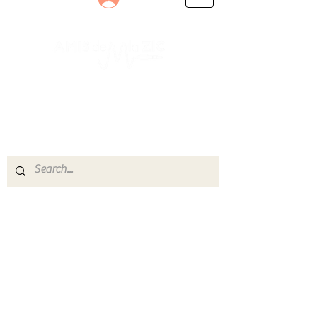
Le rendez-vous des passionnés
de Blues, de Rock et de Soul
Partageons ensemble notre amour de la musique
live.
Découvrez des artistes, vibrez aux concerts et
rejoignez une communauté de passionnés !