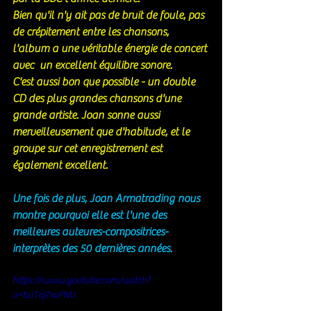
Bien qu'il n'y ait pas de bruit de foule, pas 
de crépitement entre les chansons, 
l'album a une véritable énergie de concert 
avec  un excellent équilibre sonore. 
C'est aussi bon que possible - un double 
CD des plus grandes chansons d'une 
grande artiste. Joan sonne aussi 
merveilleusement que d'habitude, et le 
groupe sur cet enregistrement est 
également excellent. 
Une fois de plus, Joan Armatrading nous 
montre pourquoi elle est l'une des 
meilleures auteures-compositrices-
interprètes des 50 dernières années. 
https://www.youtube.com/watch?
v=buToj7xvFNU