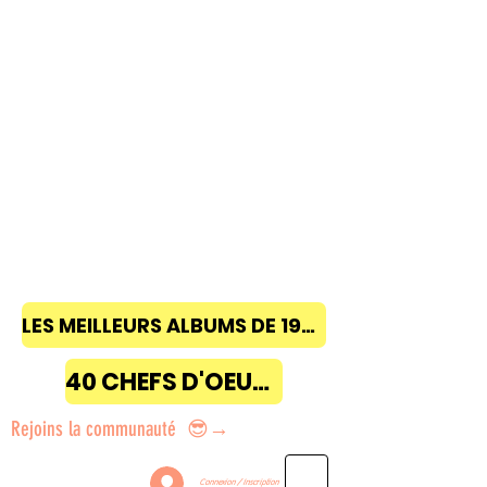
LES MEILLEURS ALBUMS DE 1968 à 2018
40 CHEFS D'OEUVRE
Rejoins la communauté 😎→
Connexion / Inscription