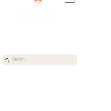
Le rendez-vous des passionnés
de Blues, de Rock et de Soul
Partageons ensemble notre amour de la musique
live.
Découvrez des artistes, vibrez aux concerts et
rejoignez une communauté de passionnés !