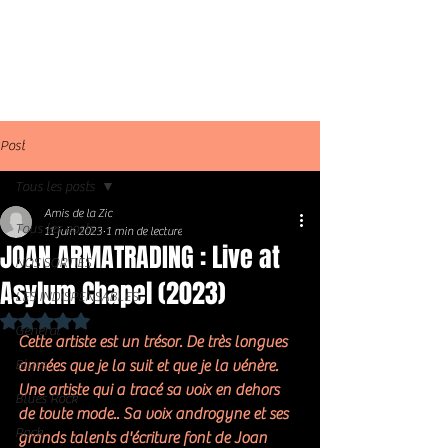
Post
Tous les posts
Amis de la Zic
Tous les posts
11 juin 2023
1 min de lecture
JOAN ARMATRADING : Live at
NOS SORTIES
Asylum Chapel (2023)
LES INDISPENSABLES
Noté NaN étoiles sur 5.
Général
Cette artiste est un trésor. De très longues 
Blues
années que je la suit et que je la vénère. 
Une artiste qui a tracé sa voix en dehors 
Blues Rock
de toute mode.. Sa voix androgyne et ses 
Rock
grands talents d'écriture font de Joan 