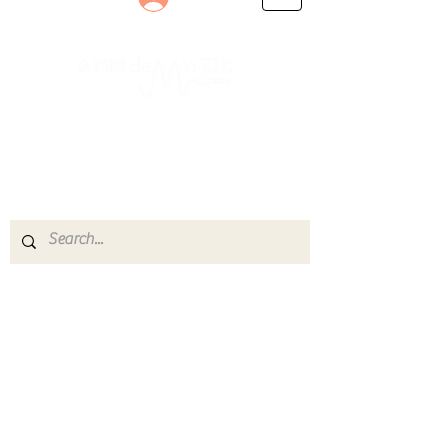
Le rendez-vous des passionnés
de Blues, de Rock et de Soul
Partageons ensemble notre amour de la musique
live.
Découvrez des artistes, vibrez aux concerts et
rejoignez une communauté de passionnés !