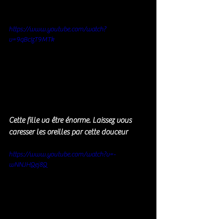
https://www.youtube.com/watch?
v=9qBcIzT9MTk
Cette fille va être énorme. Laissez vous 
caresser les oreilles par cette douceur 
https://www.youtube.com/watch?v=-
wNNJHQej8Q