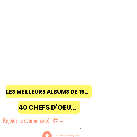
LES MEILLEURS ALBUMS DE 1968 à 2018
40 CHEFS D'OEUVRE
Rejoins la communauté 😎→
Connexion / Inscription