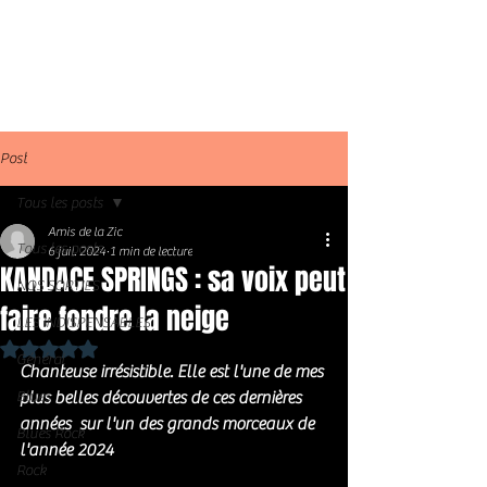
Post
Tous les posts
Amis de la Zic
Tous les posts
6 juil. 2024
1 min de lecture
KANDACE SPRINGS : sa voix peut
NOS SORTIES
faire fondre la neige
LES INDISPENSABLES
Noté NaN étoiles sur 5.
Général
Chanteuse irrésistible. Elle est l'une de mes 
Blues
plus belles découvertes de ces dernières 
années  sur l'un des grands morceaux de 
Blues Rock
l'année 2024
Rock