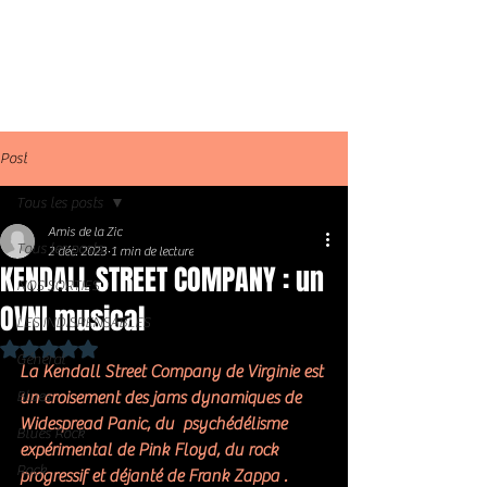
Post
Tous les posts
Amis de la Zic
Tous les posts
2 déc. 2023
1 min de lecture
KENDALL STREET COMPANY : un
NOS SORTIES
OVNI musical
LES INDISPENSABLES
Noté NaN étoiles sur 5.
Général
La Kendall Street Company de Virginie est 
Blues
un croisement des jams dynamiques de 
Widespread Panic, du  psychédélisme 
Blues Rock
expérimental de Pink Floyd, du rock 
Rock
progressif et déjanté de Frank Zappa . 