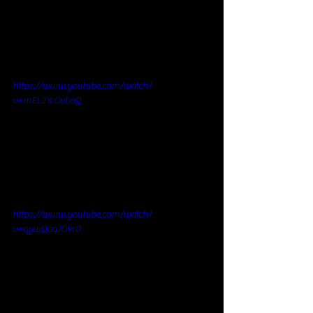
https://www.youtube.com/watch?
v=mEL2YcOvboQ
https://www.youtube.com/watch?
v=qywQaqJOkr0