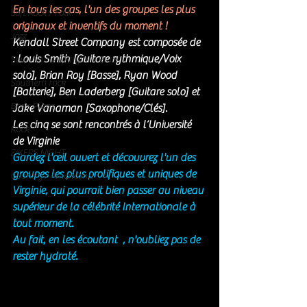
En tous les cas, l'un des groupes les plus 
Soft Rock / Folk
originaux et inventifs du moment ! 
Jazz
Kendall Street Company est composée de 
: Louis Smith [Guitare rythmique/Voix 
Soul / Funk / Rhythm Blues
solo], Brian Roy [Basse], Ryan Wood 
Southern rock
[Batterie], Ben Laderberg [Guitare solo] et 
Bons Plans
Jake Vanaman [Saxophone/Clés]. 
Les cinq se sont rencontrés à l’Université 
Rock
de Virginie
ZIKERS NIGHT
Gardez l'œil ouvert et découvrez l'un des 
groupes les plus prolifiques et uniques de 
Country / Americana
Virginie, qui pourrait bien passer au niveau 
supérieur de la célébrité Internationale à 
tout moment. 
Au fait, en les écoutant  , n'oubliez pas de 
rester hydraté.