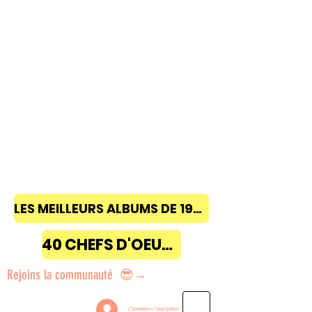
LES MEILLEURS ALBUMS DE 1968 à 2018
40 CHEFS D'OEUVRE
Rejoins la communauté 😎→
Connexion / Inscription