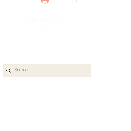
Le rendez-vous des passionnés
de Blues, de Rock et de Soul
Partageons ensemble notre amour de la musique
live.
Découvrez des artistes, vibrez aux concerts et
rejoignez une communauté de passionnés !