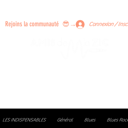
ERTS A FAIRE ENSEMBLE
FEEDBACK SUR LES CONCERTS
LES MEMBRES
Rejoins la communauté 😎→
Connexion / Insc
Le rendez-vous des passionné
de Blues, de Rock et de Soul
Partageons ensemble notre amour de la musique liv
z des artistes, vibrez aux concerts et rejoignez une communa
LES INDISPENSABLES
Général
Blues
Blues Roc