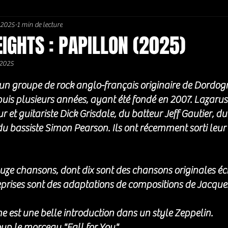
. 2025
1 min de lecture
Soul / Funk / Rhythm Blues
Southern rock
Bons Plans
IGHTS : PAPILLON (2025)
 2025
5.
un groupe de rock anglo-français originaire de Dordogn
t guitariste Dick Grisdale, du batteur Jeff Gautier, du 
u bassiste Simon Pearson. Ils ont récemment sorti leur
 
ze chansons, dont dix sont des chansons originales écr
eprises sont des adaptations de compositions de Jacques 
est une belle introduction dans un style Zeppelin. 
up le morceau "Fall for You". 