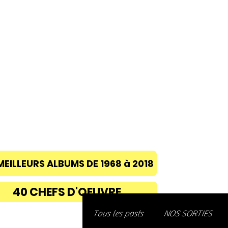
ACCUEIL
A PROPOS
BLOG
CONC
MEILLEURS ALBUMS DE 1968 à 2018
40 CHEFS D'OEUVRE
Découvre
Tous les posts
NOS SORTIES