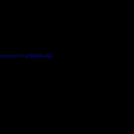
com/watch?v=qEWRdBocAj4