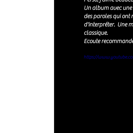
Un album avec une b
des paroles qui ont r
d'interpréter.  Une m
classique. 
Ecoute recommandé
https://www.youtube.c