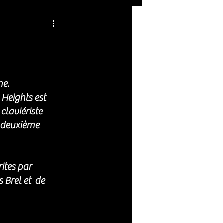
Rock
ZIKERS NIGHT
e. 
claviériste 
 deuxième 
ites par 
Brel et  de 