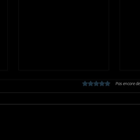
Noté 0 étoile sur 5.
Pas encore de
ROLLING STONES : Foreign Tongues
Farew