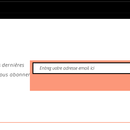
(2026)
(BLOO
nformé
 dernières
 vous abonner