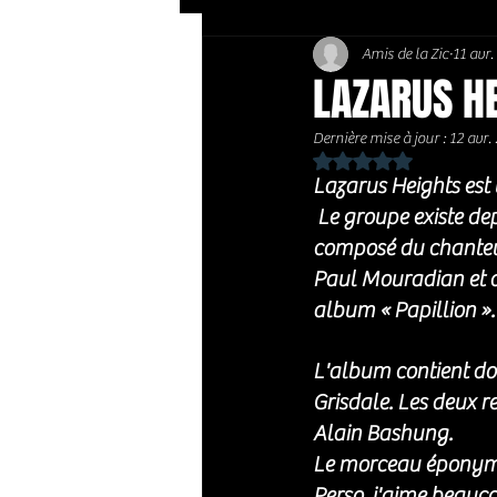
Amis de la Zic
11 avr
Soft Rock / Folk
Jazz
LAZARUS HE
Dernière mise à jour :
12 avr.
Country / Americana
Noté NaN étoiles sur 
Lazarus Heights est 
 Le groupe existe depuis plusieurs années, ayant été fondé en 2007. Lazarus Heights est 
composé du chanteur e
Paul Mouradian et d
album « Papillion ».
L'album contient dou
Grisdale. Les deux r
Alain Bashung. 
Le morceau éponyme 
Perso, j'aime beauco