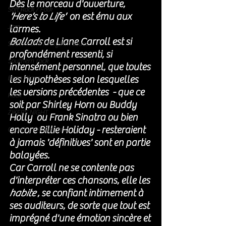
Dès le morceau d'ouverture, 
Soft Rock / Folk
'Here's to Life'
  on est ému aux 
Jazz
larmes. 
Ballads
 de Liane Carroll est si 
Soul / Funk / Rhythm Blues
profondément ressenti, si 
Southern rock
intensément personnel, que toutes 
les hypothèses selon lesquelles 
Bons Plans
les versions précédentes  - que ce 
Rock
soit par Shirley Horn ou Buddy 
ZIKERS NIGHT
Holly  ou Frank Sinatra ou bien 
encore Billie Holiday - resteraient 
Country / Americana
à jamais 'définitives' sont en partie 
balayées. 
Car Carroll ne se contente pas 
d'interpréter ces chansons, elle les 
habite
 , se confiant intimement à 
ses auditeurs, de sorte que tout est 
imprégné d'une émotion sincère et 