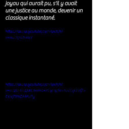
joyau qui aurait pu, s'il y avait 
une justice au monde, devenir un 
classique instantané.
https://www.youtube.com/watch?
v=Aw3zYo1vRxY
https://www.youtube.com/watch?
v=cLQ1HEUQWC8&list=PLyFqp9L-4ucCqEhPfC-
CInq79hIDMFuPy