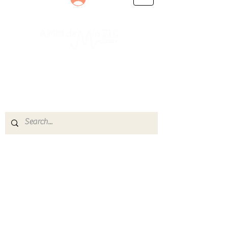
Le rendez-vous des passionnés
de Blues, de Rock et de Soul
Partageons ensemble notre amour de la musique
live.
Découvrez des artistes, vibrez aux concerts et
rejoignez une communauté de passionnés !