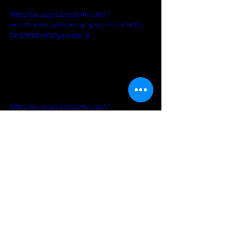
https://www.youtube.com/watch?
v=b3Ni_WiKtrw&list=PLyFqp9L-4ucCqEhPfC-
CInq79hIDMFuPy&index=8
https://www.youtube.com/watch?
v=L873b_Dbt28&list=PLyFqp9L-4ucCqEhPfC-
CInq79hIDMFuPy&index=7
Jazz