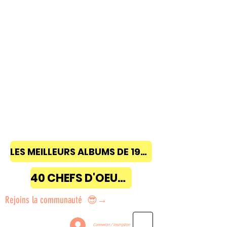
LES MEILLEURS ALBUMS DE 1968 à 2018
40 CHEFS D'OEUVRE
Rejoins la communauté 😎→
Connexion / Inscription