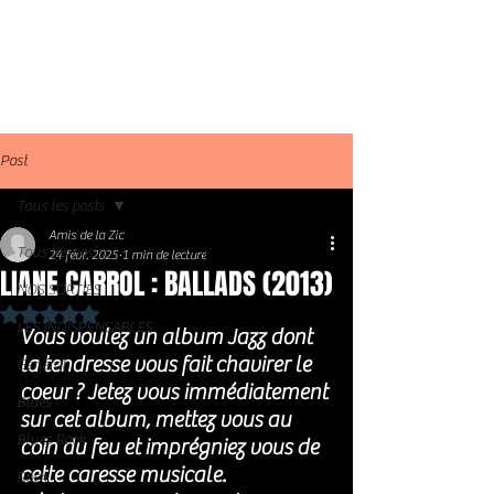
Post
Tous les posts
Amis de la Zic
Tous les posts
24 févr. 2025
1 min de lecture
LIANE CARROL : BALLADS (2013)
NOS SORTIES
Noté NaN étoiles sur 5.
LES INDISPENSABLES
Vous voulez un album Jazz dont 
la tendresse vous fait chavirer le 
Général
coeur ? Jetez vous immédiatement 
Blues
sur cet album, mettez vous au 
Blues Rock
coin du feu et imprégniez vous de 
cette caresse musicale. 
Rock