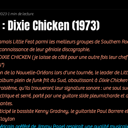
 2023
1 min de lecture
Soul / Funk / Rhythm Blues
Southern rock
Bons Plans
T : Dixie Chicken (1973)
5.
jamais Little Feat parmi les meilleurs groupes de Southern Roc
nnaissance de leur géniale discographie. 
IXIE CHICKEN ( je laisse de côté pour une autre fois leur chef
")
on de la Nouvelle-Orléans lors d'une tournée, le leader de Litt
lbum plein de funk frit du Sud, aboutissant à 
Dixie Chicken
oisième, qu'ils trouveront leur signature sonore : une soul su
trique et serré, porté par une guitare slide pleurnicharde et 
tantes.
icipé le bassiste Kenny Gradney, le guitariste Paul Barrere et
Clayton
icain préféré de Jimmy Page) respirait une qualité musicale