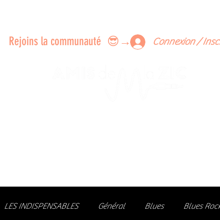
ERTS A FAIRE ENSEMBLE
FEEDBACK SUR LES CONCERTS
LES MEMBRES
Rejoins la communauté 😎→
Connexion / Insc
Le rendez-vous des passionné
de Blues, de Rock et de Soul
Partageons ensemble notre amour de la musique liv
z des artistes, vibrez aux concerts et rejoignez une communa
LES INDISPENSABLES
Général
Blues
Blues Roc