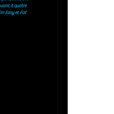
buant à quatre 
 Em Easy
 et 
Fat 