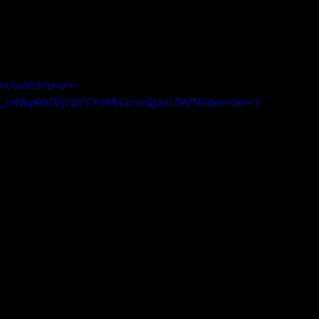
om/watch?v=v-x-
y_mN6p9hDPjVWPCYrtNbDpnuGz3nLDAfNG8&index=3