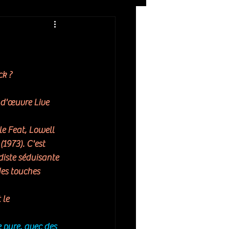
Rock
ZIKERS NIGHT
k ? 
 d'œuvre Live 
le Feat, Lowell 
 (1973). C'est 
diste séduisante 
des touches 
 le 
 pure, avec des 