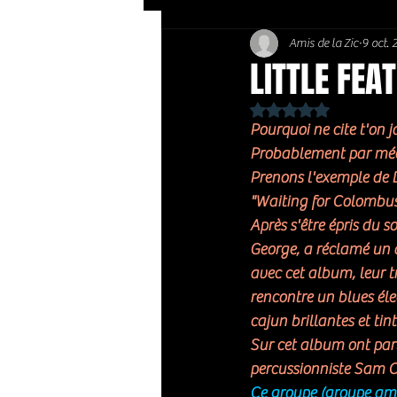
Amis de la Zic
9 oct.
Soft Rock / Folk
Jazz
LITTLE FEA
Noté NaN étoiles sur 
Country / Americana
Pourquoi ne cite t'on 
Probablement par méco
Prenons l'exemple de D
"Waiting for Colombus
Après s'être épris du s
George, a réclamé un a
avec cet album, leur tr
rencontre un blues élec
cajun brillantes et tin
Sur cet album ont part
percussionniste Sam 
Ce groupe (groupe amér