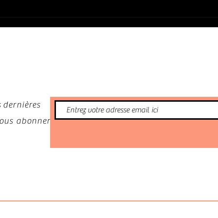
nformé
 dernières
 vous abonner