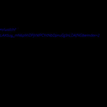
om/watch?
OLAK5uy_mN6p9hDPjVWPCYrtNbDpnuGz3nLDAfNG8&index=2