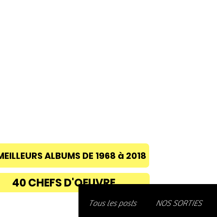
ACCUEIL
A PROPOS
BLOG
CONC
MEILLEURS ALBUMS DE 1968 à 2018
40 CHEFS D'OEUVRE
Découvre
Tous les posts
NOS SORTIES