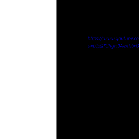
https://www.youtube.c
v=b1pQ7UhgH3A&list=