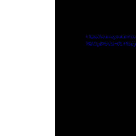
https://www.youtube.c
YQN3yBY&list=OLAK5u