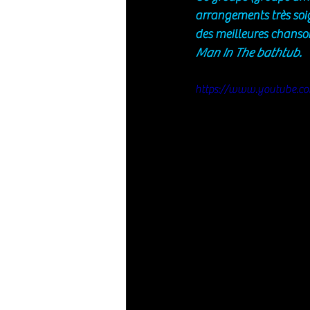
arrangements très soi
des meilleures chanson
Man In The bathtub. 
https://www.youtube.