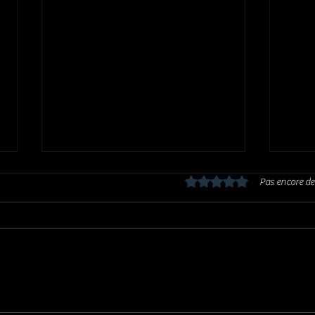
Noté 0 étoile sur 5.
Pas encore de
BRUCE MARSHALL GROUP : Kalispell
SHAWN
(2003)
telle