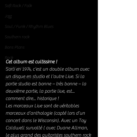
Soft Rock / Folk
Jazz
Soul / Funk / Rhythm Blues
Southern rock
Bons Plans
Rock
Cet album est cultissime !
ZIKERS NIGHT
Sorti en 1974, c’est un double album avec 
un disque en studio et l’autre Live. Si la 
Country / Americana
partie studio est bonne – très bonne – la 
deuxième partie, la partie live, est... 
comment dire... historique ! 
Les morceaux Live sont de véritables 
morceaux d’anthologie (capté lors d’un 
concert dans le Wisconsin). Avec un Toy 
Caldwell survolté ( avec Duane Allman, 
le plus grand des guitaristes southern rock 