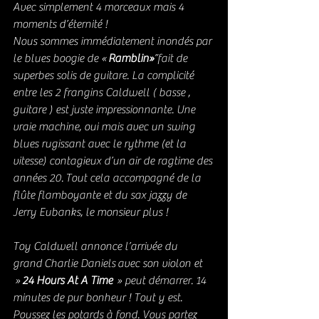
Avec simplement 4 morceaux mais 4 
moments d’éternité !
Nous sommes immédiatement inondés par 
le blues boogie de « 
Ramblin»
”fait de 
superbes solis de guitare. La complicité 
entre les 2 frangins Caldwell ( basse , 
guitare ) est juste impressionnante. Une 
vraie machine, oui mais avec un swing 
blues rugissant avec le rythme (et la 
vitesse) contagieux d’un air de ragtime des 
années 20. Tout cela accompagné de la 
flûte flamboyante et du sax jazzy de 
Jerry Eubanks, le monsieur plus !
Toy Caldwell annonce l’arrivée du 
grand Charlie Daniels avec son violon et 
 » 
24 Hours At A Time
  » peut démarrer. 14 
minutes de pur bonheur ! Tout y est. 
Poussez les potards à fond. Vous partez 