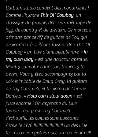
!
L’album studio contient des monuments ! 
Comme l’hymne 
This Ol’ Cowboy
, un 
classique du groupe, délicieux mélange de 
jazz, de country et de western. Ce morceau 
démarre par ce riff de guitare de Toy qui 
deviendra très célèbre, faisant de « This Ol’ 
Cowboy » un titre d’une beauté rare. « 
In 
my own way
 » est une douceur absolue. 
Montez sur votre canasson, traversez le 
desert. Vous y êtes, accompagnez par la 
voix inimitable de Doug Gray, la guitare 
de Toy Caldwell, et le violon de Charlie 
Daniels.  » 
How can I slow down
 » est 
juste énorme ! On approche du Live 
torride. Tout y est. Toy Caldwell 
s’échauffe, les cuivres sont puissants.
Arrive le LIVE !!!!!!!!!!!!!!!!!!!!!!!! Un des Live 
les mieux enregistrés avec un son énorme!! 