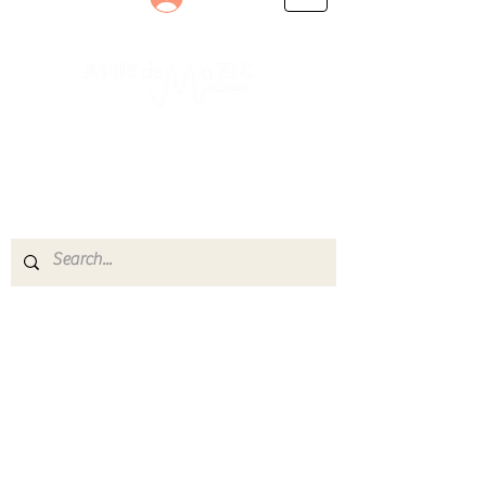
Le rendez-vous des passionnés
de Blues, de Rock et de Soul
Partageons ensemble notre amour de la musique
live.
Découvrez des artistes, vibrez aux concerts et
rejoignez une communauté de passionnés !