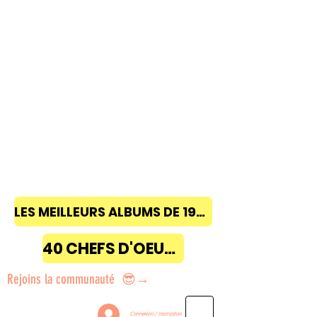
LES MEILLEURS ALBUMS DE 1968 à 2018
40 CHEFS D'OEUVRE
Rejoins la communauté 😎→
Connexion / Inscription