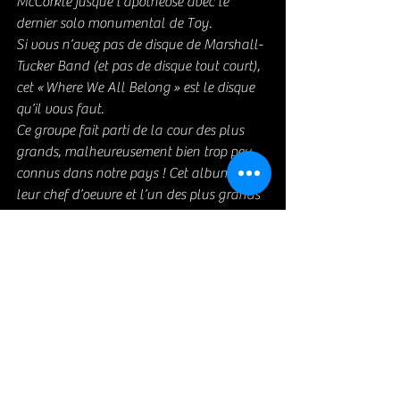
McCorkle jusque l’apothéose avec le 
dernier solo monumental de Toy.
Si vous n’avez pas de disque de Marshall-
Tucker Band (et pas de disque tout court), 
cet « Where We All Belong » est le disque 
qu’il vous faut.
Ce groupe fait parti de la cour des plus 
grands, malheureusement bien trop peu 
connus dans notre pays ! Cet album est 
leur chef d’oeuvre et l’un des plus grands 
albums tous styles confondus !!
A classer à côté du Live at Fillmore East 
des Allman Brothers Band .
S'il vous venait l'idée saugrenue d'écouter 
les morceaux d'après, please, poussez le 
volume au max !!!!
https://www.youtube.com/watch?