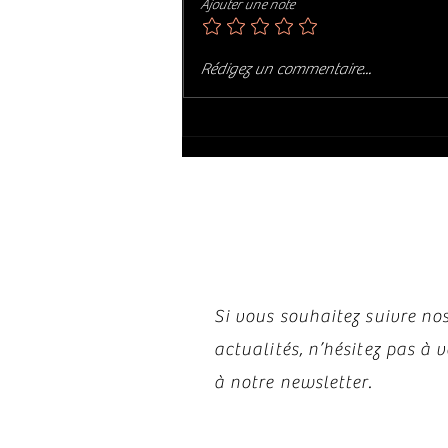
Ajouter une note
GABRIELLA CAVASSA : CAVIOLA
Rédigez un commentaire...
(2026)
Restez i
Si vous souhaitez suivre nos
actualités, n’hésitez pas à
à notre newsletter.