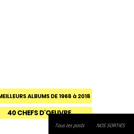
ACCUEIL
A PROPOS
BLOG
CONC
MEILLEURS ALBUMS DE 1968 à 2018
40 CHEFS D'OEUVRE
Découvre
Tous les posts
NOS SORTIES