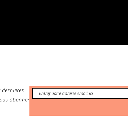
LADY LINN : MIDNIGHT SUN (2025)
HERME
sept
nformé
 dernières
 vous abonner