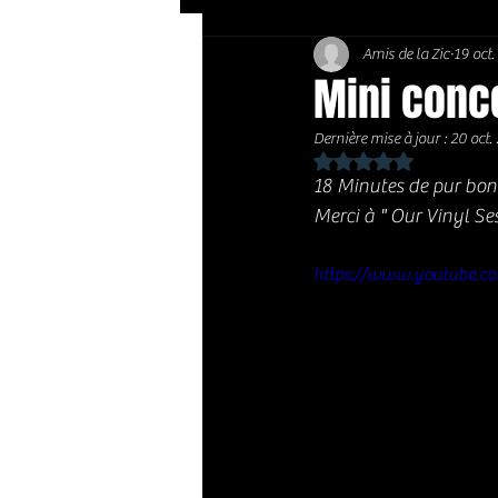
Amis de la Zic
19 oct
Soft Rock / Folk
Jazz
Mini conc
Dernière mise à jour :
20 oct.
Country / Americana
Noté NaN étoiles sur 
18 Minutes de pur bonh
Merci à " Our Vinyl Se
https://www.youtube.c