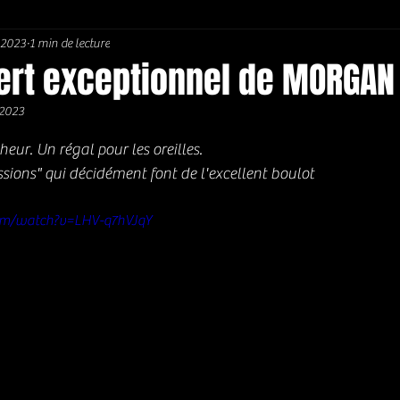
. 2023
1 min de lecture
Soul / Funk / Rhythm Blues
Southern rock
Bons Plans
ert exceptionnel de MORGAN
 2023
5.
eur. Un régal pour les oreilles. 
ssions" qui décidément font de l'excellent boulot 
om/watch?v=LHV-q7hVJqY