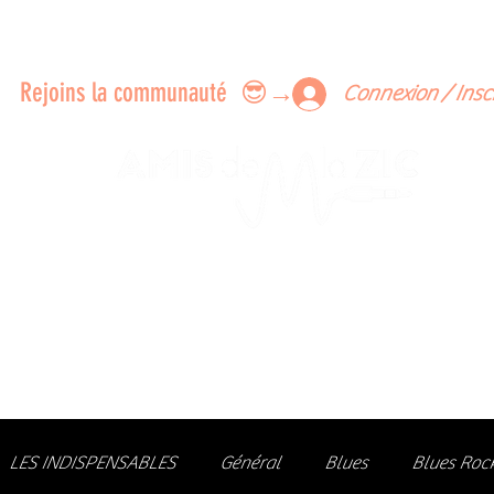
ERTS A FAIRE ENSEMBLE
FEEDBACK SUR LES CONCERTS
LES MEMBRES
Rejoins la communauté 😎→
Connexion / Insc
Le rendez-vous des passionné
de Blues, de Rock et de Soul
Partageons ensemble notre amour de la musique liv
z des artistes, vibrez aux concerts et rejoignez une communa
LES INDISPENSABLES
Général
Blues
Blues Roc