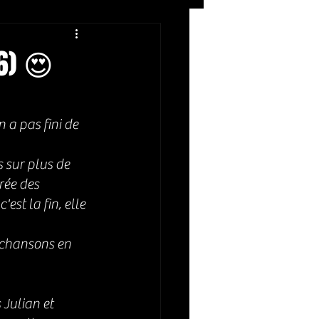
Rock
ZIKERS NIGHT
6) 😍
 a pas fini de 
 sur plus de 
rée des 
st la fin, elle 
 chansons en 
 Julian et 