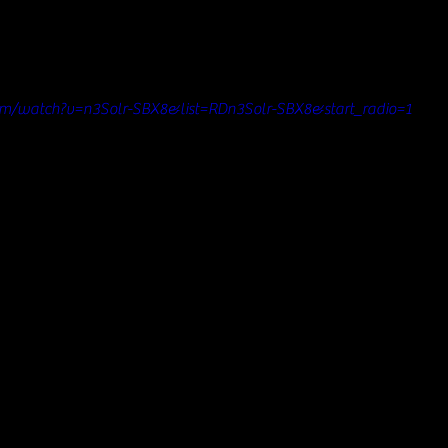
om/watch?v=n3Solr-SBX8&list=RDn3Solr-SBX8&start_radio=1