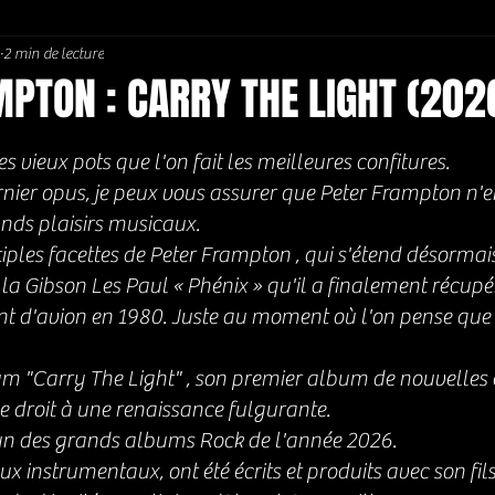
2 min de lecture
Soul / Funk / Rhythm Blues
Southern rock
Bons Plans
PTON : CARRY THE LIGHT (202
5.
s vieux pots que l'on fait les meilleures confitures. 
rnier opus, je peux vous assurer que Peter Frampton n'en
ands plaisirs musicaux. 
iples facettes de Peter Frampton , qui s'étend désormais
la Gibson Les Paul « Phénix » qu'il a finalement récupé
t d'avion en 1980. Juste au moment où l'on pense que c'e
um "Carry The Light" , son premier album de nouvelles
e droit à une renaissance fulgurante.
'un des grands albums Rock de l'année 2026. 
eux instrumentaux, ont été écrits et produits avec son fils