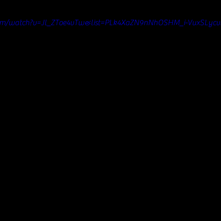
com/watch?v=Jl_ZToe4vTw&list=PLk4XaZN9nNhOSHM_i-VuxSLycv