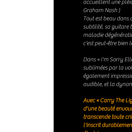
accueillent une pléi
Graham Nash )
Tout est beau dans ce
subtilité, sa guitare
maladie dégénérativ
c’est peut-être bien 
Dans « I'm Sorry Ell
sublimées par la voi
également impressio
audible, et la dynam
Avec « Carry The Lig
d'une beauté envouta
transcende toute cri
l'inscrit durablemen