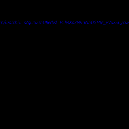
com/watch?v=s7qLISZshU8&list=PLk4XaZN9nNhOSHM_i-VuxSLycv