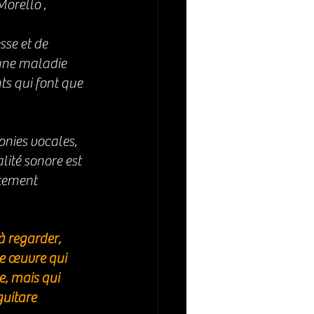
orello , 
sse et de 
 une maladie 
s qui font que 
nies vocales, 
ité sonore est 
tement 
 regarder, 
e œuvre qui 
, mais qui 
uitare 