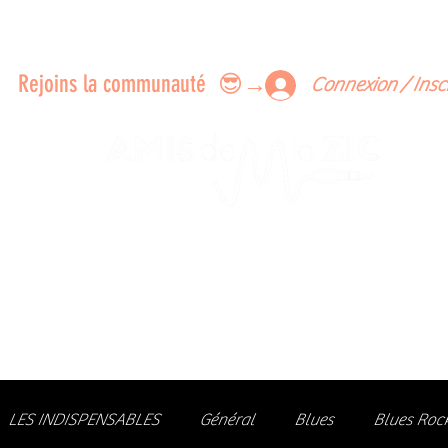
ERTS A FAIRE ENSEMBLE
FEEDBACK SUR LES CONCERTS
LES MEMBRES
Rejoins la communauté 😎→
Connexion / Insc
Le rendez-vous des passionné
de Blues, de Rock et de Soul
Partageons ensemble notre amour de la musique liv
z des artistes, vibrez aux concerts et rejoignez une communa
LES INDISPENSABLES
Général
Blues
Blues Roc