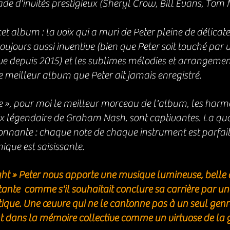
ade d'invités prestigieux (Sheryl Crow, Bill Evans, Tom M
t album : la voix qui a muri de Peter pleine de délicate
 toujours aussi inventive (bien que Peter soit touché par
e depuis 2015) et les sublimes mélodies et arrangement
le meilleur album que Peter ait jamais enregistré. 
e », pour moi le meilleur morceau de l'album, les harmo
x légendaire de Graham Nash, sont captivantes. La qual
nnante : chaque note de chaque instrument est parfai
ique est saisissante.
ht » Peter nous apporte une musique lumineuse, belle à
nte  comme s'il souhaitait conclure sa carrière par un
tique. Une œuvre qui ne le cantonne pas à un seul genre
t dans la mémoire collective comme un virtuose de la g