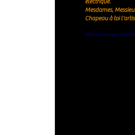
électrique.
Mesdames, Messieur
Chapeau à toi l'artist
https://www.youtube.c