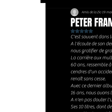
Amis de la Zic
19 mai
Soft Rock / Folk
Jazz
PETER FRAM
Noté NaN étoiles sur 
Country / Americana
C'est souvent dans le
A l'écoute de son de
nous gratifier de gr
La carrière aux mult
60 ans, ressemble à 
cendres d'un acciden
renaît sans cesse.
Avec ce dernier alb
16 ans, nous avons l
A n'en pas douter l
Ses 10 titres, dont d