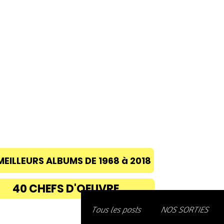
ACCUEIL
A PROPOS
BLOG
CONC
MEILLEURS ALBUMS DE 1968 à 2018
40 CHEFS D'OEUVRE
Découvre
Tous les posts
NOS SORTIES