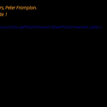
s, Peter Frampton.
e  ! 
om/watch?v=pkPP5aSVr9o&list=RDpkPP5aSVr9o&start_radio=1