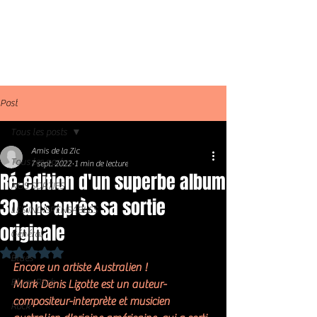
Post
Tous les posts
Amis de la Zic
Tous les posts
7 sept. 2022
1 min de lecture
Ré-édition d'un superbe album
NOS SORTIES
30 ans après sa sortie
LES INDISPENSABLES
originale
Général
Noté NaN étoiles sur 5.
Blues
Encore un artiste Australien ! 
Blues Rock
Mark Denis Lizotte est un auteur-
compositeur-interprète et musicien 
Rock