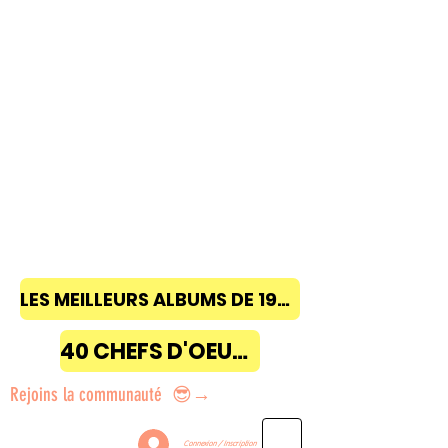
LES MEILLEURS ALBUMS DE 1968 à 2018
40 CHEFS D'OEUVRE
Rejoins la communauté 😎→
Connexion / Inscription