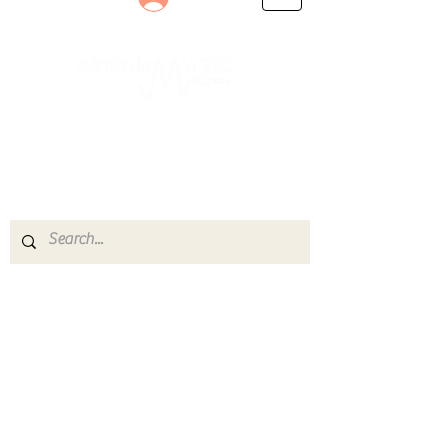
Le rendez-vous des passionnés
de Blues, de Rock et de Soul
Partageons ensemble notre amour de la musique
live.
Découvrez des artistes, vibrez aux concerts et
rejoignez une communauté de passionnés !