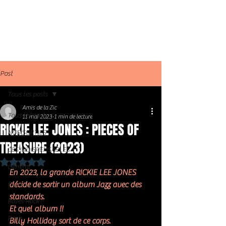
Post
Tous les posts
Amis de la Zic
Tous les posts
11 mai 2023
1 min de lecture
RICKIE LEE JONES : PIECES OF
NOS SORTIES
TREASURE (2023)
LES INDISPENSABLES
Noté NaN étoiles sur 5.
Général
En 2023, la grande RICKIE LEE JONES 
Blues
décide de sortir un album Jazz avec des 
standards. 
Blues Rock
Et quel album !!
Rock
Billy Holliday sort de ce corps. 