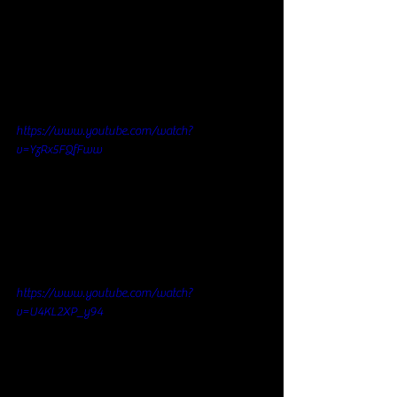
https://www.youtube.com/watch?
v=YzRx5FQfFww
https://www.youtube.com/watch?
v=U4KL2XP_y94