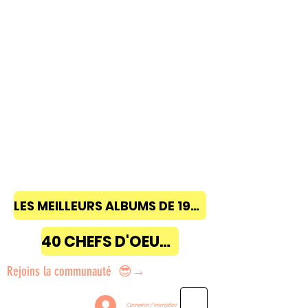
LES MEILLEURS ALBUMS DE 1968 à 2018
40 CHEFS D'OEUVRE
Rejoins la communauté 😎→
Connexion / Inscription