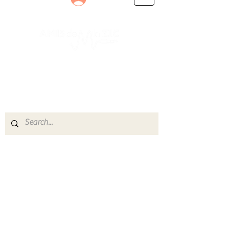
Le rendez-vous des passionnés
de Blues, de Rock et de Soul
Partageons ensemble notre amour de la musique
live.
Découvrez des artistes, vibrez aux concerts et
rejoignez une communauté de passionnés !