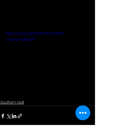
https://www.youtube.com/watch?
v=qDwYnQk2xFk
Southern rock