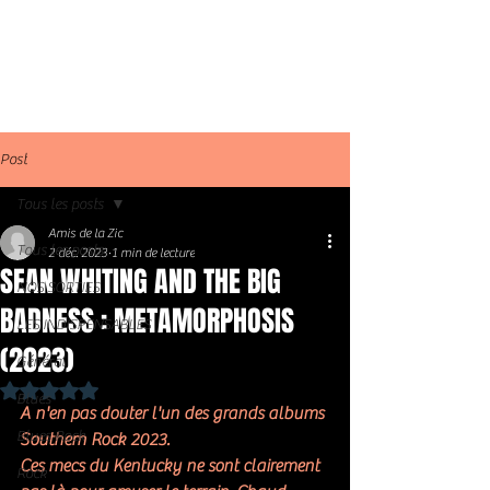
Post
Tous les posts
Amis de la Zic
Tous les posts
2 déc. 2023
1 min de lecture
SEAN WHITING AND THE BIG
NOS SORTIES
BADNESS : METAMORPHOSIS
LES INDISPENSABLES
(2023)
Général
Noté NaN étoiles sur 5.
Blues
A n'en pas douter l'un des grands albums 
Blues Rock
Southern Rock 2023. 
Ces mecs du Kentucky ne sont clairement 
Rock