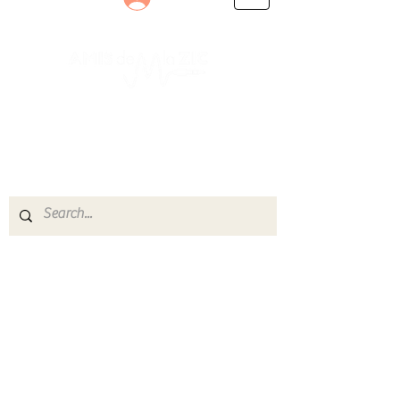
Le rendez-vous des passionnés
de Blues, de Rock et de Soul
Partageons ensemble notre amour de la musique
live.
Découvrez des artistes, vibrez aux concerts et
rejoignez une communauté de passionnés !