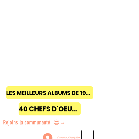
LES MEILLEURS ALBUMS DE 1968 à 2018
40 CHEFS D'OEUVRE
Rejoins la communauté 😎→
Connexion / Inscription