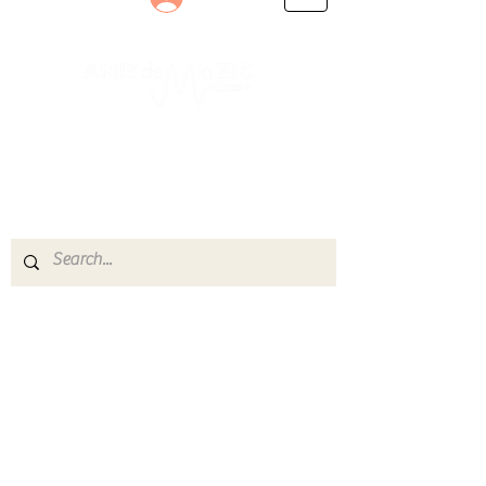
Le rendez-vous des passionnés
de Blues, de Rock et de Soul
Partageons ensemble notre amour de la musique
live.
Découvrez des artistes, vibrez aux concerts et
rejoignez une communauté de passionnés !