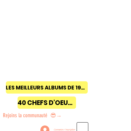
LES MEILLEURS ALBUMS DE 1968 à 2018
40 CHEFS D'OEUVRE
Rejoins la communauté 😎→
Connexion / Inscription