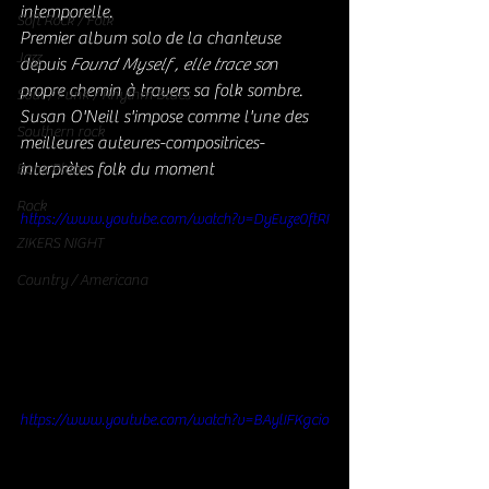
intemporelle. 
Soft Rock / Folk
Premier album solo de la chanteuse 
Jazz
depuis 
Found Myself , elle trace so
n 
propre chemin à travers sa folk sombre.
Soul / Funk / Rhythm Blues
Susan O'Neill s'impose comme l'une des 
Southern rock
meilleures auteures-compositrices-
interprètes folk du moment 
Bons Plans
Rock
https://www.youtube.com/watch?v=DyEuze0ftRI
ZIKERS NIGHT
Country / Americana
https://www.youtube.com/watch?v=BAylIFKgcio