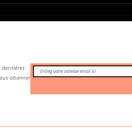
in Funkhaus Volumes 1 et 2
😢
(2026) ❤️❤️❤️❤️❤️
nformé
 dernières
 vous abonner