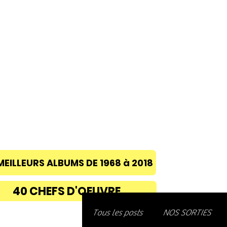
ACCUEIL
A PROPOS
BLOG
CONC
MEILLEURS ALBUMS DE 1968 à 2018
40 CHEFS D'OEUVRE
Découvre
Tous les posts
NOS SORTIES