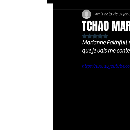
Amis de la Zic
31 jan
Soft Rock / Folk
Jazz
TCHAO MAR
Noté NaN étoiles sur 
Country / Americana
Marianne Faithfull n
que je vais me con
https://www.youtube.co