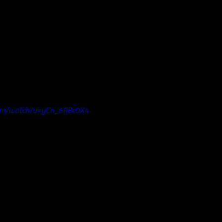
com/watch?v=yCn_6RBe0X4