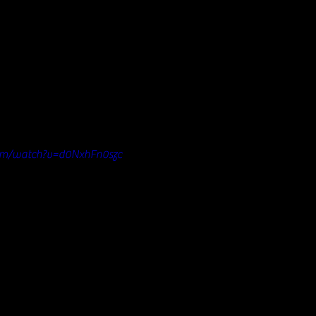
om/watch?v=d0NxhFn0szc