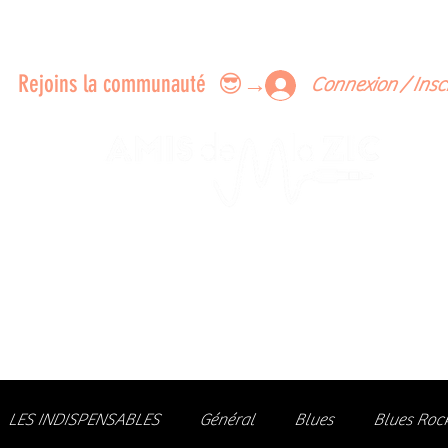
ERTS A FAIRE ENSEMBLE
FEEDBACK SUR LES CONCERTS
LES MEMBRES
Rejoins la communauté 😎→
Connexion / Insc
Le rendez-vous des passionné
de Blues, de Rock et de Soul
Partageons ensemble notre amour de la musique liv
z des artistes, vibrez aux concerts et rejoignez une communa
LES INDISPENSABLES
Général
Blues
Blues Roc