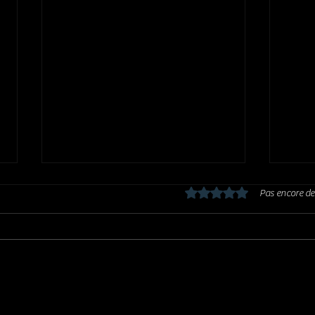
Noté 0 étoile sur 5.
Pas encore de
GLEN HANSARD : Don't settle - live
GLEN