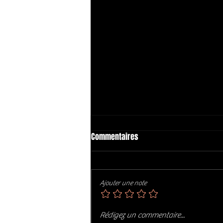
Commentaires
Ajouter une note
Les meilleurs groupes actuels
Rédigez un commentaire...