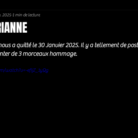
v. 2025
1 min de lecture
Soul / Funk / Rhythm Blues
Southern rock
Bons Plans
IANNE
5.
ous a quitté le 30 Janvier 2025. Il y a tellement de post
tenter de 3 morceaux hommage. 
m/watch?v=-efIjZ_1yQg