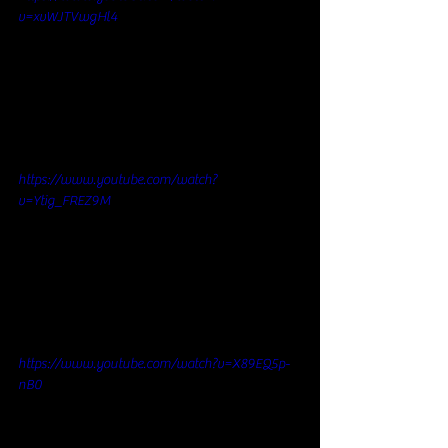
v=xvWJTVwgHl4
https://www.youtube.com/watch?
v=Ytig_FREZ9M
https://www.youtube.com/watch?v=X89EQ5p-
nB0