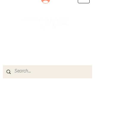
Le rendez-vous des passionnés
de Blues, de Rock et de Soul
Partageons ensemble notre amour de la musique
live.
Découvrez des artistes, vibrez aux concerts et
rejoignez une communauté de passionnés !