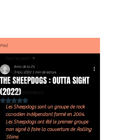
Post
Tous les posts
Amis de la Zic
Tous les posts
3 nov. 2022
1 min de lecture
THE SHEEPDOGS : OUTTA SIGHT
NOS SORTIES
(2022)
LES INDISPENSABLES
Noté NaN étoiles sur 5.
Général
Les Sheepdogs sont un groupe de 
rock
Blues
canadien indépendant formé en 2004. 
Les Sheepdogs ont été le premier groupe 
Blues Rock
non signé à faire la couverture de 
Rolling 
Rock
Stone
.