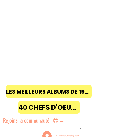
LES MEILLEURS ALBUMS DE 1968 à 2018
40 CHEFS D'OEUVRE
Rejoins la communauté 😎→
Connexion / Inscription