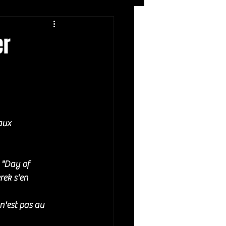
Rock
ZIKERS NIGHT
er
aux 
 "Day of 
rek s'en 
 n'est pas au 