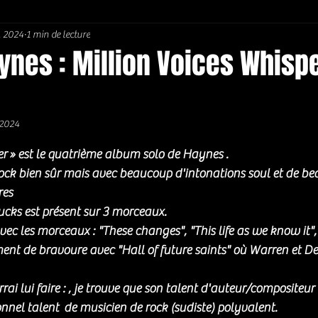
. 2024
1 min de lecture
Soul / Funk / Rhythm Blues
Southern rock
Bons Plans
ynes : Million Voices Whisp
 2024
5.
er » est le quatrième album solo de Haynes .
k bien sûr mais avec beaucoup d'intonations soul et de be
res
cks est présent sur 3 morceaux. 
 les morceaux : "These changes", "This life as we know it",
nt de bravoure avec "Hall of future saints" où Warren et De
rai lui faire : , je trouve que son talent d'auteur/compositeur
nnel talent  de musicien de rock (sudiste) polyvalent.