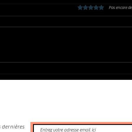
Noté 0 étoile sur 5.
Pas encore de
BRUCE MARSHALL GROUP : Kalispell
SHAWN
(2003)
telle
nformé
 dernières