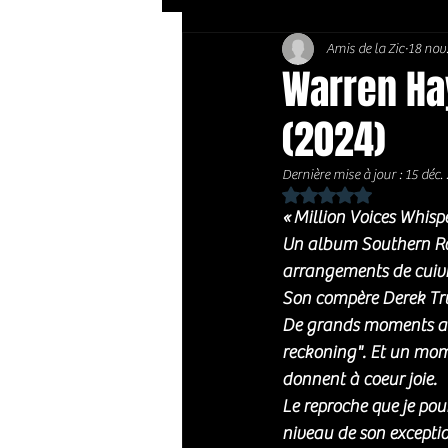
Amis de la Zic
18 nov
Soft Rock / Folk
Jazz
Warren Ha
(2024)
Country / Americana
Dernière mise à jour :
15 déc.
Noté NaN étoiles sur 
« Million Voices Whisp
Un album Southern Roc
arrangements de cuiv
Son compère Derek Tru
De grands moments avec
reckoning". Et un mome
donnent à coeur joie. 
Le reproche que je pour
niveau de son exceptio