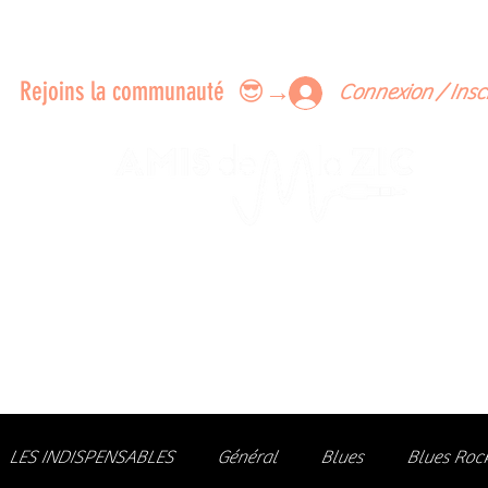
ERTS A FAIRE ENSEMBLE
FEEDBACK SUR LES CONCERTS
LES MEMBRES
Rejoins la communauté 😎→
Connexion / Insc
Le rendez-vous des passionné
de Blues, de Rock et de Soul
Partageons ensemble notre amour de la musique liv
z des artistes, vibrez aux concerts et rejoignez une communa
LES INDISPENSABLES
Général
Blues
Blues Roc