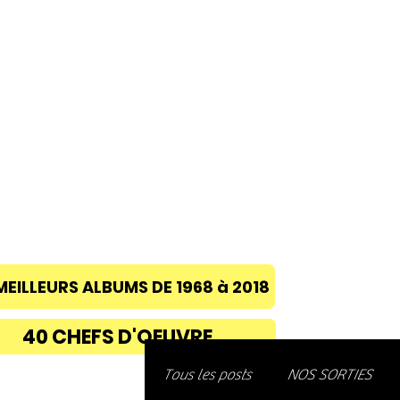
ACCUEIL
A PROPOS
BLOG
CONC
MEILLEURS ALBUMS DE 1968 à 2018
40 CHEFS D'OEUVRE
Découvre
Tous les posts
NOS SORTIES