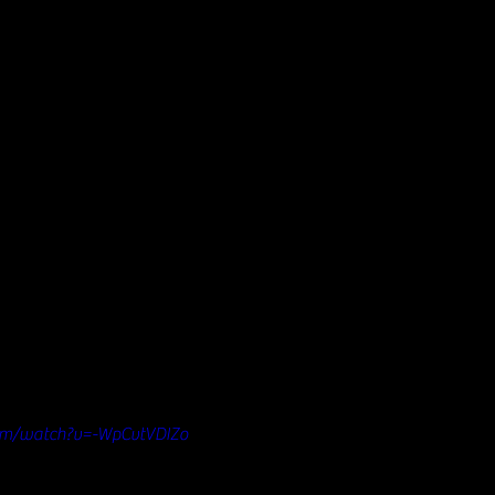
om/watch?v=-WpCvtVDIZo