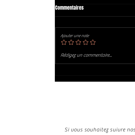
Commentaires
Ajouter une note
PHIL SWINDLE : Art of Soul (2017)
Rédigez un commentaire...
Restez i
Si vous souhaitez suivre nos