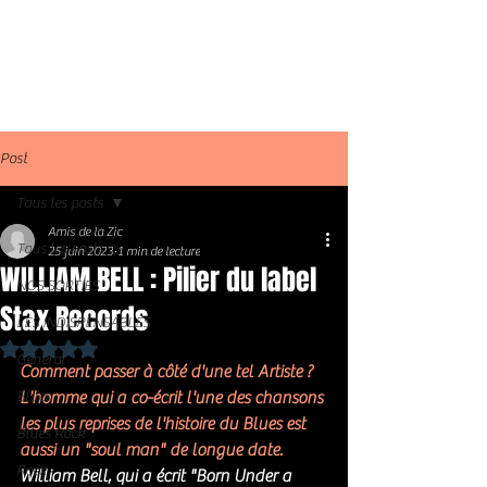
Post
Tous les posts
Amis de la Zic
Tous les posts
25 juin 2023
1 min de lecture
WILLIAM BELL : Pilier du label
NOS SORTIES
Stax Records
LES INDISPENSABLES
Noté NaN étoiles sur 5.
Général
Comment passer à côté d'une tel Artiste ? 
Blues
L'homme qui a co-écrit l'une des chansons 
les plus reprises de l'histoire du Blues est 
Blues Rock
aussi un "soul man" de longue date. 
Rock
William Bell, qui a écrit "Born Under a 