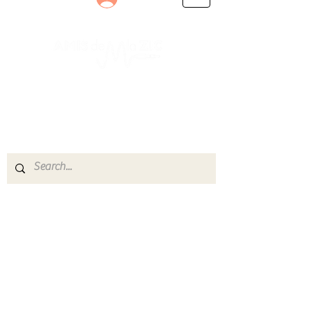
Le rendez-vous des passionnés
de Blues, de Rock et de Soul
Partageons ensemble notre amour de la musique
live.
Découvrez des artistes, vibrez aux concerts et
rejoignez une communauté de passionnés !