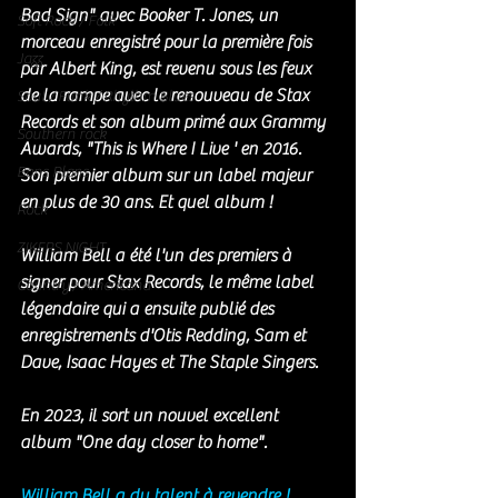
Bad Sign" avec Booker T. Jones, un 
Soft Rock / Folk
morceau enregistré pour la première fois 
Jazz
par Albert King, est revenu sous les feux 
de la rampe avec le renouveau de Stax 
Soul / Funk / Rhythm Blues
Records et son album primé aux Grammy 
Southern rock
Awards, "This is Where I Live ' en 2016. 
Bons Plans
Son premier album sur un label majeur 
en plus de 30 
ans. Et
 quel album !
Rock
ZIKERS NIGHT
William Bell a été l'un des premiers à 
signer pour Stax Records, le même label 
Country / Americana
légendaire qui a ensuite publié des 
enregistrements d'Otis Redding, Sam et 
Dave, Isaac Hayes et The Staple Singers.
En 2023, il sort un nouvel excellent 
album "One day closer to home". 
William Bell a du talent à revendre ! 