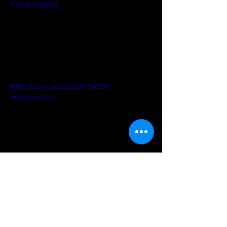
v=kVQv2HIQk5g
https://www.youtube.com/watch?
v=vXUznxv0qF0
Soul / Funk / Rhythm Blues