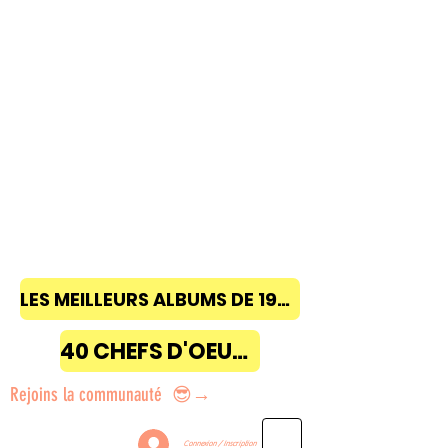
LES MEILLEURS ALBUMS DE 1968 à 2018
40 CHEFS D'OEUVRE
Rejoins la communauté 😎→
Connexion / Inscription