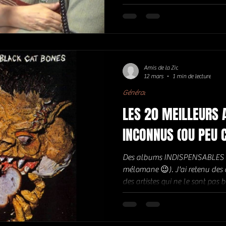
programmateur historique du Jaz
fondateur du Festival Blues Su
Festival Jazz à Vienne. Il était
Amis de la Zic
12 mars
1 min de lecture
Général
LES 20 MEILLEURS
Des albums INDISPENSABLES (l
mélomane 😉). J'ai retenu des
des artistes qui ne le sont pas
absolument pour tout fan de 
BARBED WIRE SANDWICH (1970) MARC BENNO : MINNOWS
(1971) PATTO : HOLD YOUR FI