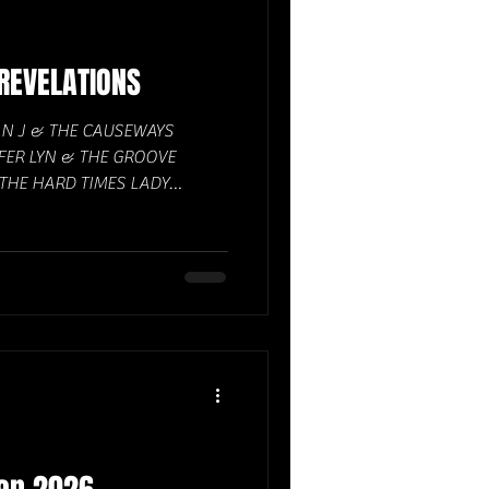
REVELATIONS
N J & THE CAUSEWAYS
ER LYN & THE GROOVE
 THE HARD TIMES LADY
LL ALICE ARMSTRONG