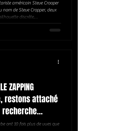
tariste américain Steve Crooper
Au nom de Steve Cropper, deux
ilhouette discrète,
tes rondes, et cette guitare,
 outil de précision, d’un scalpel
t une vie entière vouée à faire
bel mythique Stax Records, il
es artistes comme Otis Re
LE ZAPPING
é, restons attaché
la recherche
be ont 10 fois plus de vues que
que nous sommes depuis pas mal