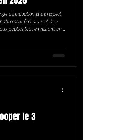
 en 2026
nge d'innovation et de respect
robablement à évoluer et à se
eaux publics tout en restant un
ondeur émotionnelle. Son pouvoir
emporel, et c'est ce qui lui
pérer, peu importe les
usicale. Aujourd'hui, même s'il
breux genres comme le ro
ooper le 3