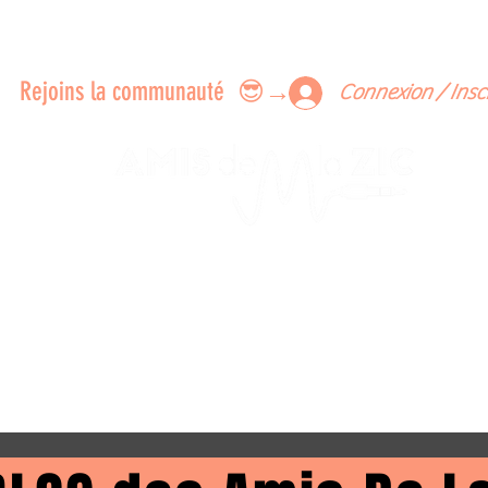
ERTS A FAIRE ENSEMBLE
FEEDBACK SUR LES CONCERTS
LES MEMBRES
Rejoins la communauté 😎→
Connexion / Insc
Le rendez-vous des passionné
de Blues, de Rock et de Soul
Partageons ensemble notre amour de la musique liv
z des artistes, vibrez aux concerts et rejoignez une communa