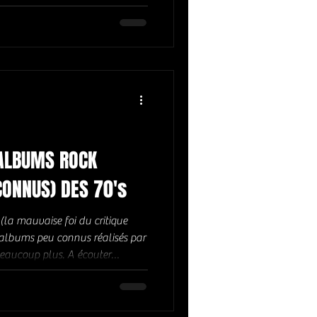
z Club Etoile à Paris, le
r Seine et enfin co-fondateur du
 notre maître à tous en matière
 ALBUMS ROCK
INCONNUS (OU PEU CONNUS) DES 70's
a mauvaise foi du critique
 albums peu connus réalisés par
 beaucoup plus. A écouter
musique. BLACK CAT BONES :
RE (1971) JOHN MARTYN :