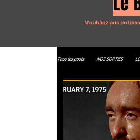
Le 
N'oubliez pas de lais
Tous les posts
NOS SORTIES
LE
Jazz
Soul / Funk / Rhythm Blu