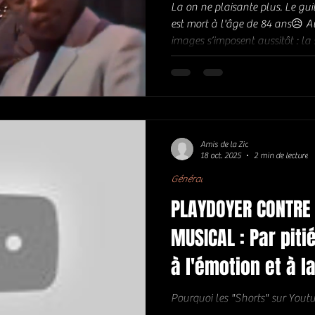
La on ne plaisante plus. Le gui
est mort à l'âge de 84 ans😥 
images s’imposent aussitôt : la s
imperturbable, derrière ses lunet
tenue comme s’il s’agissait d’un
sonore. Deux images qui résumen
groover le monde. Figure du la
avait accompagné notamment d
Amis de la Zic
18 oct. 2025
2 min de lecture
Général
PLAYDOYER CONTRE 
MUSICAL : Par piti
à l'émotion et à 
artistique !
Pourquoi les "Shorts" sur Youtu
les videos complètes ? Parce 