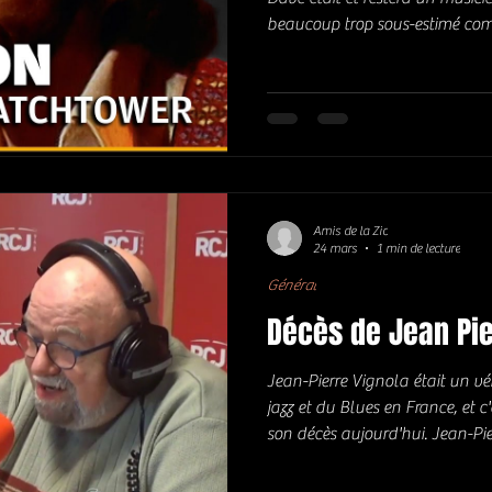
beaucoup trop sous-estimé comme
l'un des meilleurs !). Outre, qu'
génial groupe Traffic, il a eu u
avec des albums indispensables
le concept existe encore !) . Q
pense à sa version de "All alo
Amis de la Zic
24 mars
1 min de lecture
Général
Décès de Jean Pie
Jean-Pierre Vignola était un vé
jazz et du Blues en France, et c'e
son décès aujourd'hui. Jean-P
travaillant dans la maison de 
aussi à la grande Parade de Nice