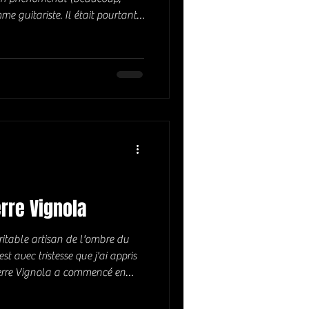
 guitariste. Il était pourtant
il ait été le co-fondateur du
ne carrière solo exceptionnelle
 à toute bonne discothèque ( si
uand je pense a Dave Mason, je
ng the watchtower",
rre Vignola
ritable artisan de l'ombre du
st avec tristesse que j'ai appris
ierre Vignola a commencé en
disques Black & Blue, mais
. Il a ensuite été le