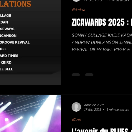
Général
ZICAWARDS 2025 : 
SONNY GULLAGE KADIE KADA
ANDREW DUNCANSON JENNIF
REVIVAL DK HARREL PIPER &
BLACKBIRD EVAN NICOLE BE
Amis de la Zic
17 déc. 2025
1 min de lecture
Blues