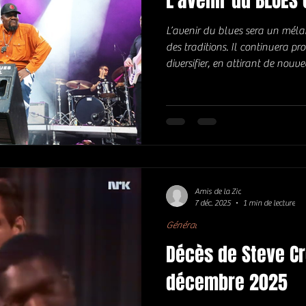
L'avenir du BLUES
L’avenir du blues sera un méla
des traditions. Il continuera p
diversifier, en attirant de nouv
bastion de sincérité et de prof
de toucher l'âme humaine est int
permettra de survivre et de pros
changements dans l'industrie m
a largement influencé de nom
Amis de la Zic
7 déc. 2025
1 min de lecture
Général
Décès de Steve Cr
décembre 2025