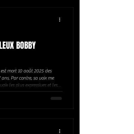
MPEST : LIVING IN FEAR (1972)
 SHELF (1971) CHRIS
1973) BRONCO : SMOKING
LEUX BOBBY
25 des
7 ans. Par contre, sa voix me
oix les plus expressives et les
nné d'entendre. La chanson
itlock a été scandaleusement
ais écrit sur lui :
post/bobby-whitlock-pourquoi-
 de ses chef d'oeuvre " A game