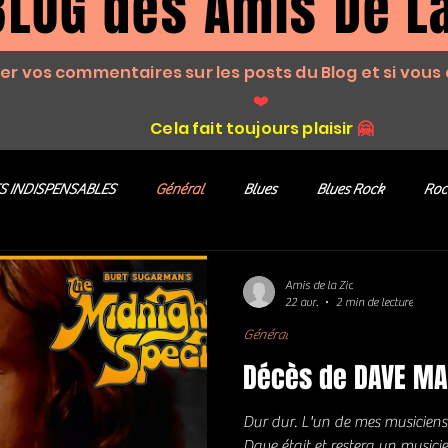
BLOG des Amis De La
ser vos commentaires sur les posts du Blog et si vous 
❤️
Cela fait toujours plaisir
🤗
S INDISPENSABLES
Général
Blues
Blues Rock
Roc
es
Southern rock
Bons Plans
Rock
ZIKERS NIGHT
Amis de la Zic
22 avr.
2 min de lecture
Général
Décès de DAVE M
Dur dur. L'un de mes musiciens
Dave était et restera un musi