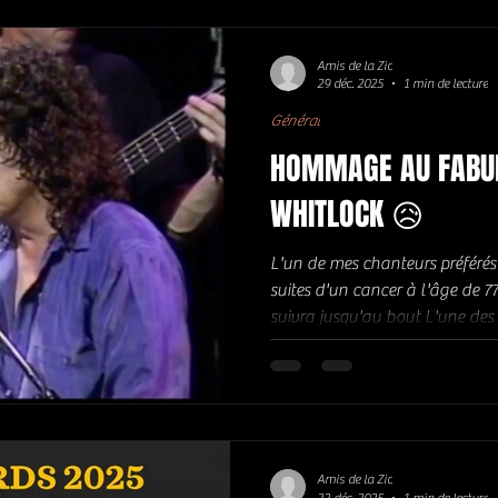
BLESS THE WEATHER (1971) TE
BATDORF & RODNEY : OFF THE
YOULDEN : NOWHERE ROIAD (
Amis de la Zic
29 déc. 2025
1 min de lecture
Général
HOMMAGE AU FABU
WHITLOCK 😥
L'un de mes chanteurs préférés est mort 10 août 20
suites d'un cancer à l'âge de 7
suivra jusqu'au bout L'une des v
plus tristes qu'il m'ait été do
"Layla" ... C'est lui. Bobby Wh
sous-estimé. Voici le post que j'av
https://www.amisdelazic.com/
si-peux-de-reconnaissance L'un
calle
Amis de la Zic
22 déc. 2025
1 min de lecture