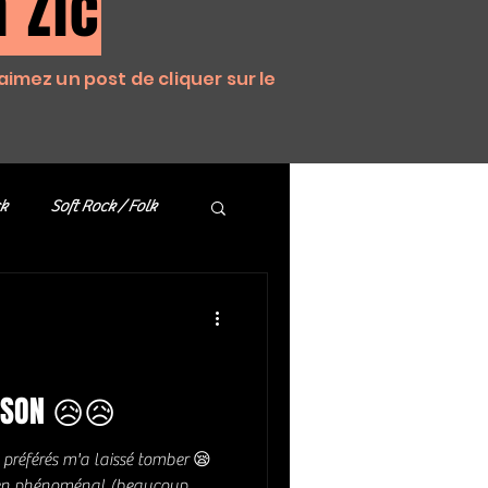
 Zic
aimez un post de cliquer sur le
k
Soft Rock / Folk
Country / Americana
ASON 😥😥
 préférés m'a laissé tomber 😪
cien phénoménal (beaucoup,