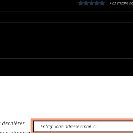
Noté 0 étoile sur 5.
Pas encore de
BUTTS BAND : Les DOORS + JESS
Sorti
RODEN 😍🤩
albu
😍
nformé
 dernières