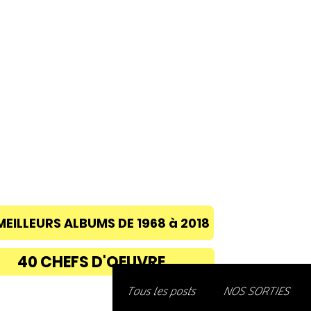
ACCUEIL
A PROPOS
BLOG
CONC
MEILLEURS ALBUMS DE 1968 à 2018
40 CHEFS D'OEUVRE
Découvre
Tous les posts
NOS SORTIES