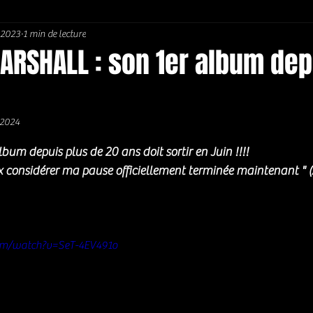
 2023
1 min de lecture
Soul / Funk / Rhythm Blues
Southern rock
Bons Plans
RSHALL : son 1er album dep
 2024
5.
bum depuis plus de 20 ans doit sortir en Juin !!!!
ux considérer ma pause officiellement terminée maintenant 
om/watch?v=SeT-4EV491o