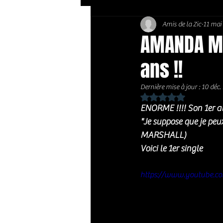
Amis de la Zic
11 mai
Soft Rock / Folk
Jazz
AMANDA MA
ans !!
Country / Americana
Dernière mise à jour :
10 déc.
Noté NaN étoiles sur 
ENORME !!!! Son 1er al
"Je suppose que je pe
MARSHALL)
Voici le 1er single 
https://www.youtube.c