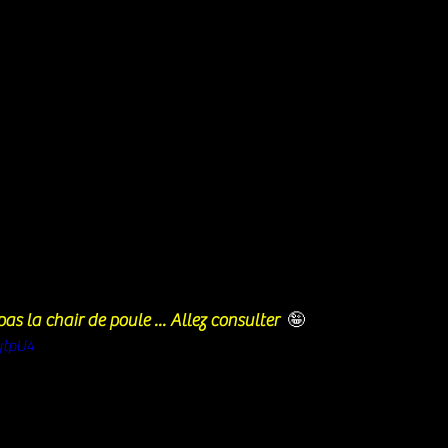
as la chair de poule ... Allez consulter  
🤪
ytpU4