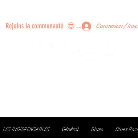
ERTS A FAIRE ENSEMBLE
FEEDBACK SUR LES CONCERTS
LES MEMBRES
Rejoins la communauté 😎→
Connexion / Insc
Le rendez-vous des passionné
de Blues, de Rock et de Soul
Partageons ensemble notre amour de la musique liv
z des artistes, vibrez aux concerts et rejoignez une communa
LES INDISPENSABLES
Général
Blues
Blues Roc