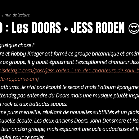
.
1 min de lecture
Soul / Funk / Rhythm Blues
Southern rock
Bons Plans
 : Les DOORS + JESS RODEN 
5.
quelque chose ? 
e et Robby Krieger ont formé ce groupe britannique et améric
e ce groupe, il y avait également l'exceptionnel chanteur Jes
sdelazic.com/post/jess-roden-l-un-des-chanteurs-de-soul-b
du-royaume-uni
)
 albums. Je n'ai pas écouté le second mais l'album éponyme 
tendez pas entendre du Doors mais une musique plutôt inspir
u rock et aux ballades suaves.
 pure merveille, révélant de nouvelles subtilités et un plaisi
uvelle écoute. Les deux anciens Doors, John Densmore et Rob
 leur ancien groupe, mais explorent une voie audacieuse et iné
déal pour ce projet. 