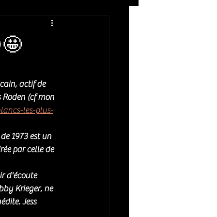
Rock
ZIKERS NIGHT
🤩
ain, actif de 
s Roden (cf mon 
lancs-les-plus-
de 1973 est un 
ée par celle de 
r d'écoute 
by Krieger, ne 
dite. Jess 