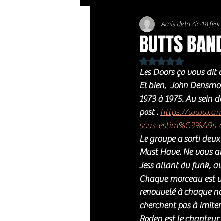
Amis de la Zic
18 févr
Soft Rock / Folk
Jazz
BUTTS BAND
Noté NaN étoiles sur 
Country / Americana
Les Doors ça vous dit 
Et bien,  John Densmor
1973 à 1975. Au sein d
post : 
https://www.ami
sous-estim%C3%A9s-
Le groupe a sorti deux
Must Have. Ne vous at
Jess allant du funk, a
Chaque morceau est une
renouvelé à chaque no
cherchent pas à imiter
Roden est le chanteur i