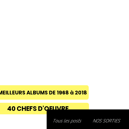
ACCUEIL
A PROPOS
BLOG
CONC
MEILLEURS ALBUMS DE 1968 à 2018
40 CHEFS D'OEUVRE
Découvre
Tous les posts
NOS SORTIES