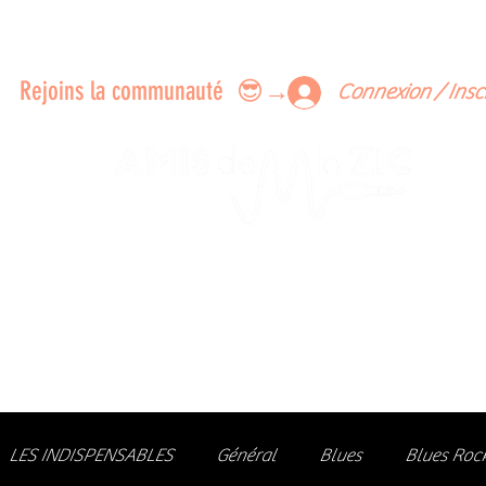
ERTS A FAIRE ENSEMBLE
FEEDBACK SUR LES CONCERTS
LES MEMBRES
Rejoins la communauté 😎→
Connexion / Insc
Le rendez-vous des passionné
de Blues, de Rock et de Soul
Partageons ensemble notre amour de la musique liv
z des artistes, vibrez aux concerts et rejoignez une communa
LES INDISPENSABLES
Général
Blues
Blues Roc