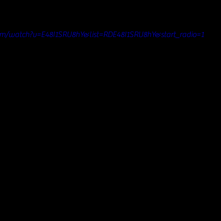
om/watch?v=E48I1SRU8hY&list=RDE48I1SRU8hY&start_radio=1