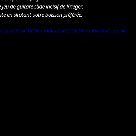
jeu de guitare slide incisif de Krieger. 
e en sirotant votre boisson préférée. 
om/watch?v=FD6NInrlmUI&list=RDFD6NInrlmUI&start_radio=1