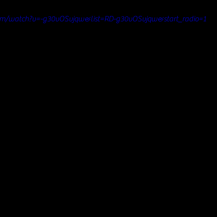
om/watch?v=-g30vOSvjqw&list=RD-g30vOSvjqw&start_radio=1