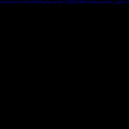
com/watch?v=Wn28KP4soNw&list=RDWn28KP4soNw&start_radio=1