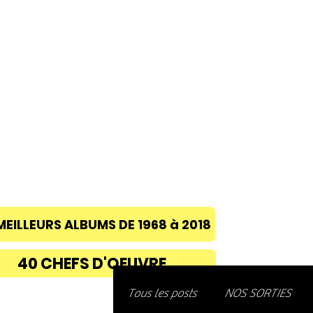
ACCUEIL
A PROPOS
BLOG
CONC
MEILLEURS ALBUMS DE 1968 à 2018
40 CHEFS D'OEUVRE
Découvre
Tous les posts
NOS SORTIES