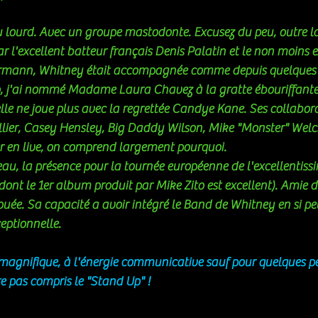
 du lourd. Avec un groupe mastodonte. Excusez du peu, outre la
 l'excellent batteur français Denis Palatin et le non moins ex
ann, Whitney était accompagnée comme depuis quelques t
o, j'ai nommé Madame Laura Chavez à la gratte ébouriffante.
e ne joue plus avec la regrettée Candye Kane. Ses collabora
llier, Casey Hensley, Big Daddy Wilson, Mike "Monster" Welch
er en live, on comprend largement pourquoi. 
eau, la présence pour la tournée européenne de l'excellentissi
dont le 1er album produit par Mike Zito est excellent). Amie 
douée. Sa capacité a avoir intégré le Band de Whitney en si pe
eptionnelle. 
magnifique, à l'énergie communicative sauf pour quelques p
re pas compris le "Stand Up" ! 