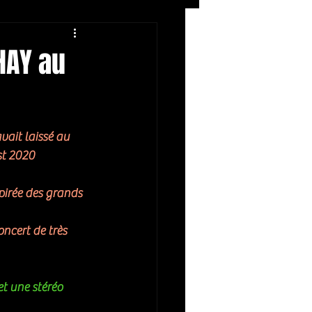
Rock
ZIKERS NIGHT
HAY au
vait laissé au 
st 2020 
pirée des grands 
ncert de très 
t une stéréo 