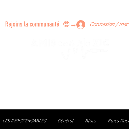
ERTS A FAIRE ENSEMBLE
FEEDBACK SUR LES CONCERTS
LES MEMBRES
Rejoins la communauté 😎→
Connexion / Insc
Le rendez-vous des passionné
de Blues, de Rock et de Soul
Partageons ensemble notre amour de la musique liv
z des artistes, vibrez aux concerts et rejoignez une communa
LES INDISPENSABLES
Général
Blues
Blues Roc