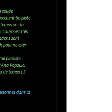
 solide 
cellent bassiste 
emps par la 
 Laura est très 
tions sont 
 pour ne citer 
me pianiste 
d'Ana Popovic, 
u de temps ( 3 
ersonnes dans la 