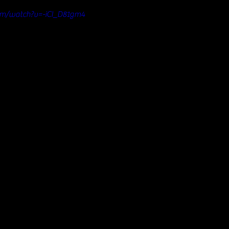
om/watch?v=-iCI_D81gm4