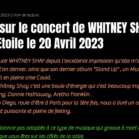
. 2023
2 min de lecture
Soul / Funk / Rhythm Blues
Southern rock
Bons Plans
sur le concert de WHITNEY S
Etoile le 20 Avril 2023
5.
evoir WHITNEY SHAY depuis l'excellente impression qu'elle m'a
l'an dernier, ainsi que son dernier album "Stand Up" , un Mu
en pleine crise Covid. 
Whitney Shay c'est une boule d'énergie qui s'est beaucoup ins
ing, Donnie Hathaway, Aretha Franklin . 
go, ravie d'être à Paris pour la 1ère fois, nous a livré un co
t puissante et pleine de feeling. 
biance pas adaptée à ce type de musique qui groove à mort e
ue vous êtes sur les côtés de la salle. 