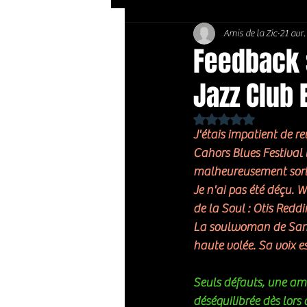
Amis de la Zic
21 avr
Soft Rock / Folk
Jazz
Feedback 
Jazz Club 
Country / Americana
Noté NaN étoiles sur 
J'étais impatient de r
Cahors Blues Festival 
malheureusement sorti 
Je n'ai pas été déçu. 
de la Soul : Otis Redd
La soulwoman de San Die
haute volée. Sa voix es
Seuls défauts, une am
déséquilibrée dès lors q