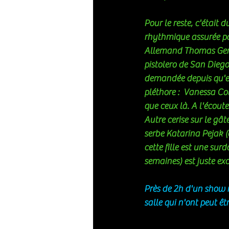
Pour le reste, c'était
rhythmique assurée par
Allemand Thomas Germ
pistolero de San Dieg
demandée depuis qu'ell
pléthore :  Vanessa Co
que ceux là. A l'écout
Autre cerise sur le gât
serbe Katarina Pejak (
cette fille est une sur
semaines) est juste exc
Près de 2h d'un show 
salle qui n'ont peut êt