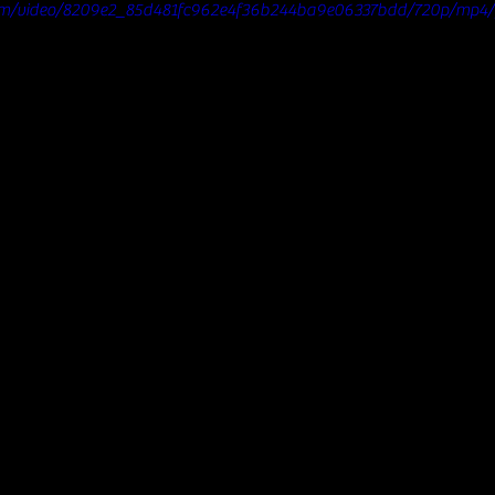
c.com/video/8209e2_85d481fc962e4f36b244ba9e06337bdd/720p/mp4/f