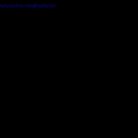
com/watch?v=1HrQho6ScHU