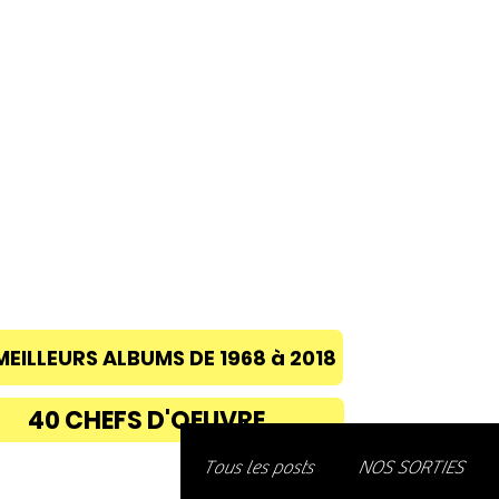
ACCUEIL
A PROPOS
BLOG
CONC
MEILLEURS ALBUMS DE 1968 à 2018
40 CHEFS D'OEUVRE
Découvre
Tous les posts
NOS SORTIES