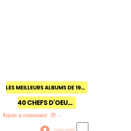
LES MEILLEURS ALBUMS DE 1968 à 2018
40 CHEFS D'OEUVRE
Rejoins la communauté 😎→
Connexion / Inscription