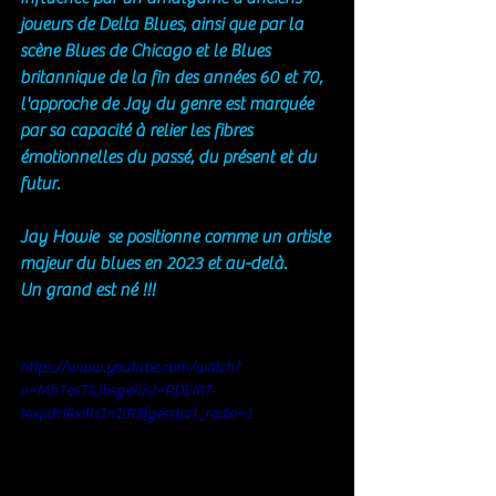
joueurs de Delta Blues, ainsi que par la 
scène Blues de Chicago et le Blues 
britannique de la fin des années 60 et 70, 
l'approche de Jay du genre est marquée 
par sa capacité à relier les fibres 
émotionnelles du passé, du présent et du 
futur.
Jay Howie  se positionne comme un artiste 
majeur du blues en 2023 et au-delà.
Un grand est né !!!
https://www.youtube.com/watch?
v=MhTesTSJbsg&list=RDEM7-
t4xpdYIRxiRs1n1lR8fg&start_radio=1