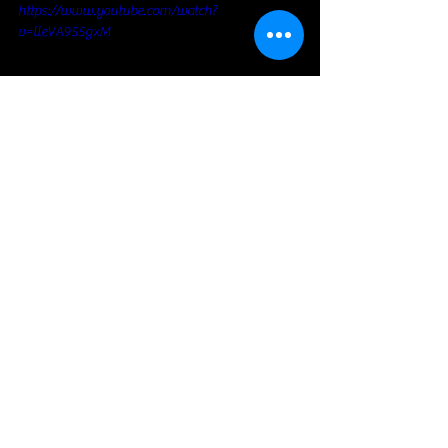
https://www.youtube.com/watch?
v=lleVA955gxM
Blues Rock
Voir tout
Posts récents