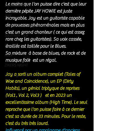
Le moins que l'on puisse dire c'est que leur 
Soft Rock / Folk
dernière pépite JAY HOWIE est juste 
Jazz
incroyable. Jay est un guitariste capable 
de prouesses phénoménales mais en plus 
Soul / Funk / Rhythm Blues
c'est un grand chanteur ( ce qui est assez 
Southern rock
rare chez les guitaristes). Sa voix cassée, 
Bons Plans
éraillée est taillée pour le Blues. 
Sa mixture  à base de blues, de rock et de 
Rock
musique folk  est un régal. 
ZIKERS NIGHT
Jay a sorti un album complet (Tales of 
Country / Americana
Woe and Coincidence), un EP (Dirty 
Habits), un génial triptyque de reprises 
(Vol1 , Vol 2, Vol3 )   et en 2023 un 
excellentissime album (High Time). Le seul 
reproche que l'on puisse faire à ce dernier 
c'est sa durée de 33 minutes. Pour le reste, 
c'est du très très lourd. 
Influencé par un amalgame d'anciens 