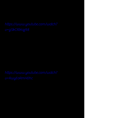
https://www.youtube.com/watch?
v=gSkCRtKqz98
https://www.youtube.com/watch?
v=RwyEoRmH0hc