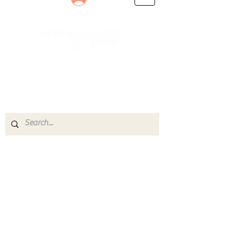
Le rendez-vous des passionnés
de Blues, de Rock et de Soul
Partageons ensemble notre amour de la musique
live.
Découvrez des artistes, vibrez aux concerts et
rejoignez une communauté de passionnés !