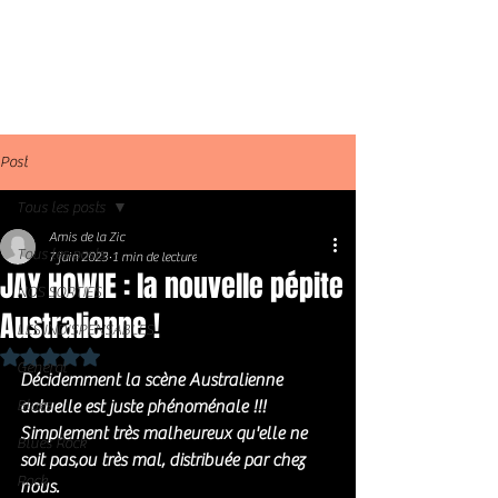
Post
Tous les posts
Amis de la Zic
Tous les posts
7 juin 2023
1 min de lecture
JAY HOWIE : la nouvelle pépite
NOS SORTIES
Australienne !
LES INDISPENSABLES
Noté NaN étoiles sur 5.
Général
Décidemment la scène Australienne 
Blues
actuelle est juste phénoménale !!!
Simplement très malheureux qu'elle ne 
Blues Rock
soit pas,ou très mal, distribuée par chez 
Rock
nous. 