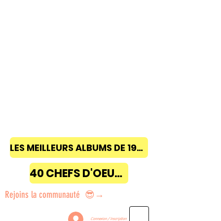
LES MEILLEURS ALBUMS DE 1968 à 2018
40 CHEFS D'OEUVRE
Rejoins la communauté 😎→
Connexion / Inscription