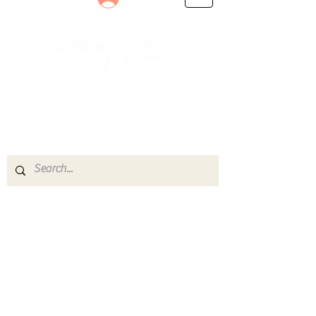
Le rendez-vous des passionnés
de Blues, de Rock et de Soul
Partageons ensemble notre amour de la musique
live.
Découvrez des artistes, vibrez aux concerts et
rejoignez une communauté de passionnés !