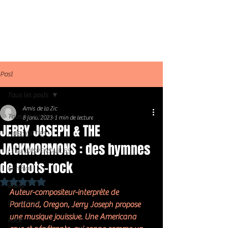
Post
Tous les posts
Amis de la Zic
Tous les posts
8 janv. 2023
1 min de lecture
JERRY JOSEPH & THE
NOS SORTIES
JACKMORMONS : des hymnes
LES INDISPENSABLES
de roots-rock
Général
Noté NaN étoiles sur 5.
Blues
Auteur-compositeur-interprète de 
Blues Rock
Portland, Oregon, Jerry Joseph propose 
une musique jouissive. Une Americana 
Rock