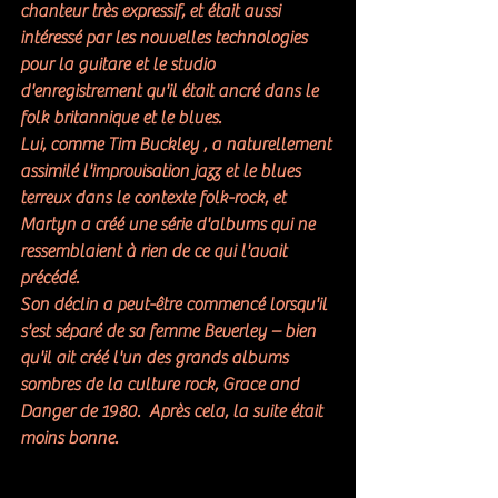
chanteur très expressif, et était aussi 
intéressé par les nouvelles technologies 
pour la guitare et le studio 
d'enregistrement qu'il était ancré dans le 
folk britannique et le blues.
Lui, comme 
Tim Buckley
 , a naturellement 
assimilé l'improvisation jazz et le blues 
terreux dans le contexte folk-rock, et 
Martyn a créé une série d'albums qui ne 
ressemblaient à rien de ce qui l'avait 
précédé.
Son déclin a peut-être commencé lorsqu'il 
s'est séparé de sa femme Beverley – bien 
qu'il ait créé l'un des grands albums 
sombres de la culture rock, 
Grace and 
Danger de 1980. 
 Après cela, la suite était 
moins bonne. 