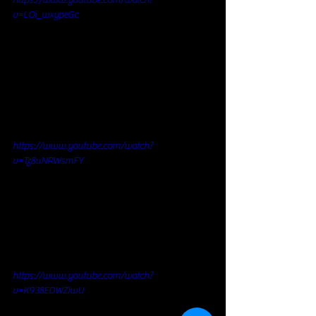
v=LOi_wxypeGc
https://www.youtube.com/watch?
v=Tz8uNRWsmFY
https://www.youtube.com/watch?
v=K938EDWZiwU