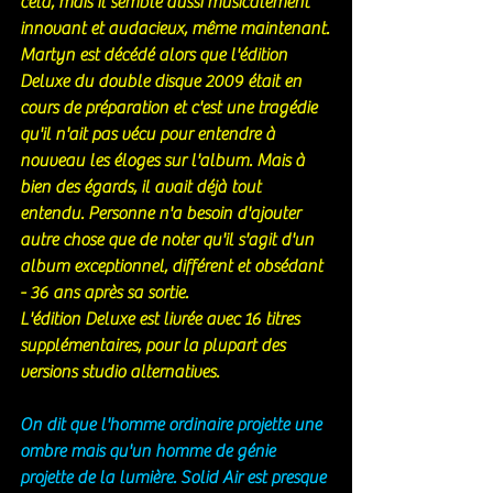
cela, mais il semble aussi musicalement 
innovant et audacieux, même maintenant.
Martyn est décédé alors que l'édition 
Deluxe du double disque 2009 était en 
cours de préparation et c'est une tragédie 
qu'il n'ait pas vécu pour entendre à 
nouveau les éloges sur l'album. Mais à 
bien des égards, il avait déjà tout 
entendu. Personne n'a besoin d'ajouter 
autre chose que de noter qu'il s'agit d'un 
album exceptionnel, différent et obsédant 
- 36 ans après sa sortie.
L'édition Deluxe est livrée avec 16 titres 
supplémentaires, pour la plupart des 
versions studio alternatives.
On dit que l'homme ordinaire projette une 
ombre mais qu'un homme de génie 
projette de la lumière. Solid Air est presque 