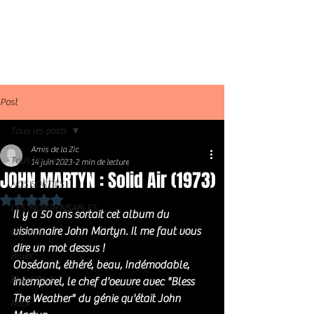
Post
Tous les posts
Amis de la Zic
Tous les posts
14 juin 2023
2 min de lecture
JOHN MARTYN : Solid Air (1973)
NOS SORTIES
Noté NaN étoiles sur 5.
LES INDISPENSABLES
Il y a 50 ans sortait cet album du 
visionnaire John Martyn. Il me faut vous 
Général
dire un mot dessus !
Blues
Obsédant, éthéré, beau, Indémodable, 
Blues Rock
intemporel, le chef d'oeuvre avec "Bless 
The Weather" du génie qu'était John 
Rock