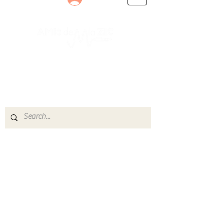
Le rendez-vous des passionnés
de Blues, de Rock et de Soul
Partageons ensemble notre amour de la musique
live.
Découvrez des artistes, vibrez aux concerts et
rejoignez une communauté de passionnés !