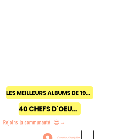
LES MEILLEURS ALBUMS DE 1968 à 2018
40 CHEFS D'OEUVRE
Rejoins la communauté 😎→
Connexion / Inscription