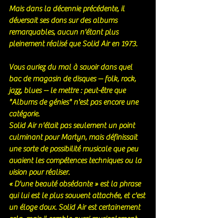
Mais dans la décennie précédente, il 
déversait ses dons sur des albums 
remarquables, aucun n'étant plus 
pleinement réalisé que Solid Air en 1973.
Vous auriez du mal à savoir dans quel 
bac de magasin de disques -- folk, rock, 
jazz, blues -- le mettre : peut-être que 
"Albums de génies" n'est pas encore une 
catégorie.
Solid Air n'était pas seulement un point 
culminant pour Martyn, mais définissait 
une sorte de possibilité musicale que peu 
avaient les compétences techniques ou la 
vision pour réaliser.
« D'une beauté obsédante » est la phrase 
qui lui est le plus souvent attachée, et c'est 
un éloge doux. Solid Air est certainement 