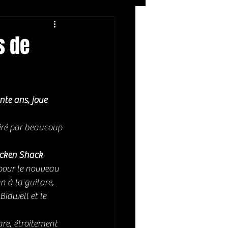
Rock
ZIKERS NIGHT
s de
nte ans, joue 
déré par beaucoup 
cken Shack
 pour le nouveau 
n à la guitare, 
idwell et le 
are, étroitement 