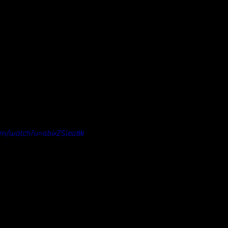
om/watch?v=abixZSlea8k