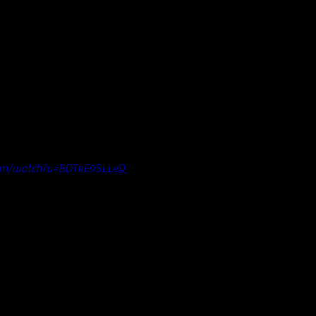
com/watch?v=BDTkE9SLLeQ