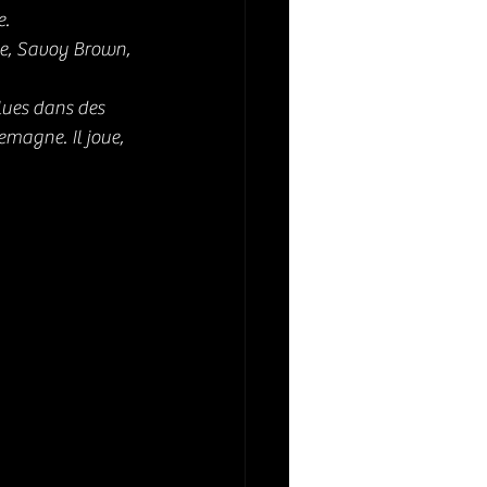
. 
ue, Savoy Brown, 
lues dans des 
emagne. Il joue, 