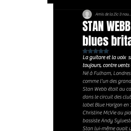
Amis de la Zic
3 nov.
Soft Rock / Folk
Jazz
STAN WEBB 
blues bri
Country / Americana
Noté NaN étoiles sur 
La guitare et la voix  
toujours, contre vents
Né à Fulham, Londres l
comme l'un des grands
Stan Webb était au cœu
dans le circuit des cl
label Blue Horizon en 
Christine McVie au pia
bassiste Andy Sylveste
Stan lui-même avait un