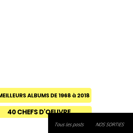
ACCUEIL
A PROPOS
BLOG
CONC
MEILLEURS ALBUMS DE 1968 à 2018
40 CHEFS D'OEUVRE
Découvre
Tous les posts
NOS SORTIES