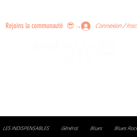
ERTS A FAIRE ENSEMBLE
FEEDBACK SUR LES CONCERTS
LES MEMBRES
Rejoins la communauté 😎→
Connexion / Insc
Le rendez-vous des passionné
de Blues, de Rock et de Soul
Partageons ensemble notre amour de la musique liv
z des artistes, vibrez aux concerts et rejoignez une communa
LES INDISPENSABLES
Général
Blues
Blues Roc