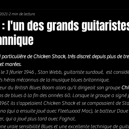
 2021
2 min de lecture
Soul / Funk / Rhythm Blues
Southern rock
Bons Plans
: l'un des grands guitariste
tannique
5.
si particulière de Chicken Shack, très discret depuis plus de tre
 et marées.
e 3 février 1946 , Stan Webb, guitariste surdoué,  est consi
 héros méconnus de la musique blues britannique. 
r du British Blues Boom alors qu'il dirigeait son groupe 
Chi
ubs de blues à la fin des années 60. Lorsque le groupe a signé
1967, ils s'appelaient Chicken Shack et se composaient de Sta
no (qui a ensuite joué avec Fleetwood Mac), le batteur Dave B
r, qui a joué plus tard avec Foghat.
e vraie sensibilité Blues et une excellente technique de guit