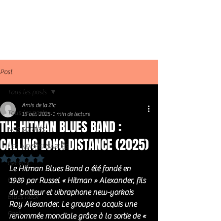
Post
Tous les posts
Amis de la Zic
Tous les posts
15 oct. 2025
1 min de lecture
THE HITMAN BLUES BAND :
NOS SORTIES
CALLING LONG DISTANCE (2025)
LES INDISPENSABLES
Noté NaN étoiles sur 5.
Général
Le Hitman Blues Band a été fondé en 
Blues
1989 par Russel « Hitman » Alexander, fils 
du batteur et vibraphone new-yorkais 
Blues Rock
Ray Alexander. Le groupe a acquis une 
Rock
renommée mondiale grâce à la sortie de « 