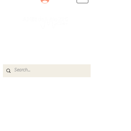
Le rendez-vous des passionnés
de Blues, de Rock et de Soul
Partageons ensemble notre amour de la musique
live.
Découvrez des artistes, vibrez aux concerts et
rejoignez une communauté de passionnés !