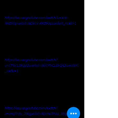
https://www.youtube.com/watch?v=XcV-
RR19Ops&list=RDXcV-RR19Ops&start_radio=1
https://www.youtube.com/watch?
v=CPbCL5kQA2w&list=RDCPbCL5kQA2w&start
_radio=1
https://www.youtube.com/watch?
v=am7PUu_2Bqg&list=RDam7PUu_2Bqg&start