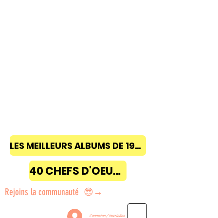
LES MEILLEURS ALBUMS DE 1968 à 2018
40 CHEFS D'OEUVRE
Rejoins la communauté 😎→
Connexion / Inscription