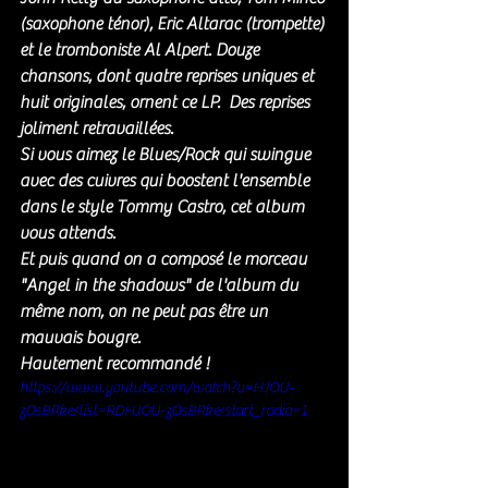
(saxophone ténor), Eric Altarac (trompette) 
et le tromboniste Al Alpert. Douze 
chansons, dont quatre reprises uniques et 
huit originales, ornent ce
 LP.  D
es
 repris
es 
joliment retravaillées.
Si vous aimez le Blues/Rock qui swingue 
avec des cuivres qui boostent l'ensemble 
dans le style Tommy Castro, cet album 
vous attends. 
Et puis quand on a composé le morceau 
"Angel in the shadows" de l'album du 
même nom, on ne peut pas être un 
mauvais bougre. 
Hautement recommandé !
https://www.youtube.com/watch?v=HJOU-
zOsBRk&list=RDHJOU-zOsBRk&start_radio=1